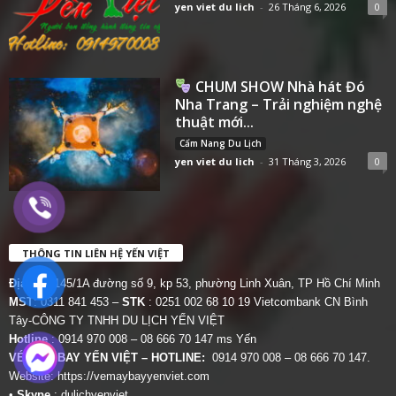
yen viet du lich
-
26 Tháng 6, 2026
0
CHUM SHOW Nhà hát Đó
Nha Trang – Trải nghiệm nghệ
thuật mới...
Cẩm Nang Du Lịch
yen viet du lich
-
31 Tháng 3, 2026
0
THÔNG TIN LIÊN HỆ YẾN VIỆT
Địa chỉ:
145/1A đường số 9, kp 53, phường Linh Xuân, TP Hồ Chí Minh
MST
: 0311 841 453 –
STK
: 0251 002 68 10 19 Vietcombank CN Bình
Tây-CÔNG TY TNHH DU LỊCH YẾN VIỆT
Hotline
: 0914 970 008 – 08 666 70 147 ms Yến
VÉ MÁY BAY YẾN VIỆT – HOTLINE:
0914 970 008 – 08 666 70 147.
Website:
https://vemaybayyenviet.com
•
Skype
: dulichyenviet