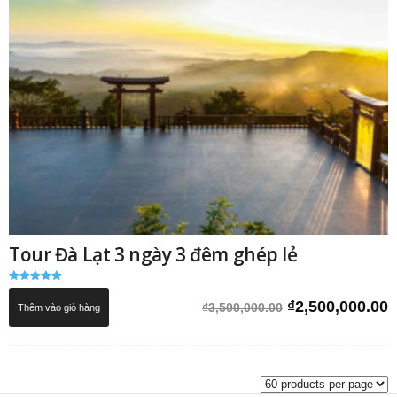
Tour Đà Lạt 3 ngày 3 đêm ghép lẻ
Được xếp
hạng
Giá
G
₫
2,500,000.00
₫
3,500,000.00
Thêm vào giỏ hàng
5.00
5 sao
gốc
h
là:
t
₫3,500,000.00.
l
₫