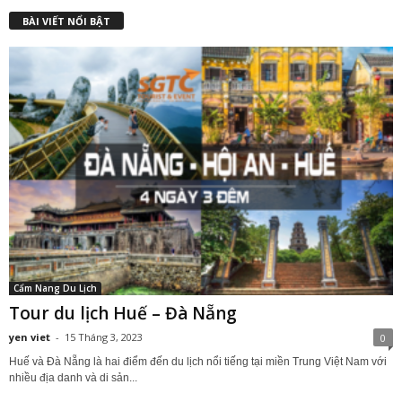
BÀI VIẾT NỔI BẬT
Cẩm Nang Du Lịch
Tour du lịch Huế – Đà Nẵng
yen viet
-
15 Tháng 3, 2023
0
Huế và Đà Nẵng là hai điểm đến du lịch nổi tiếng tại miền Trung Việt Nam với
nhiều địa danh và di sản...