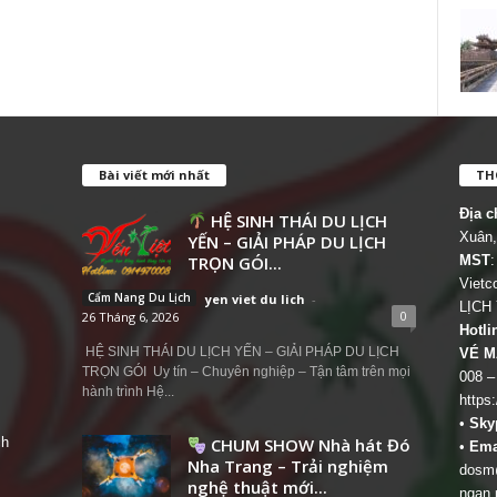
Bài viết mới nhất
THÔ
Địa c
HỆ SINH THÁI DU LỊCH
Xuân,
YẾN – GIẢI PHÁP DU LỊCH
TRỌN GÓI...
MST
:
Viet
Cẩm Nang Du Lịch
yen viet du lich
-
LỊCH
0
26 Tháng 6, 2026
Hotli
HỆ SINH THÁI DU LỊCH YẾN – GIẢI PHÁP DU LỊCH
VÉ M
TRỌN GÓI Uy tín – Chuyên nghiệp – Tận tâm trên mọi
008 –
hành trình Hệ...
https
•
Sky
ch
CHUM SHOW Nhà hát Đó
•
Ema
Nha Trang – Trải nghiệm
dosm@
nghệ thuật mới...
ngan.