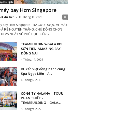
Vụ Du Lịch
máy bay Hcm Singapore
iet du lich
-
18 Tháng 10, 2023
0
áy bay Hcm Singapore TRA CỨU ĐƯỢC VÉ MÁY
GIÁ RẺ NGUYÊN THÁNG. CHỦ ĐỘNG CHỌN
 ĐI VÀ NGÀY VỀ PHÙ HỢP CÔNG...
TEAMBUILDING-GALA KDL
SƠN TIÊN-AMAZING BAY
ĐỒNG NAI
4 Tháng 11, 2024
DL Yến Việt đồng hành cùng
Spa Ngọc Liên – Á...
6 Tháng 6, 2019
CÔNG TY HALANA – TOUR
PHAN THIẾT –
TEAMBUILDING – GALA...
5 Tháng 9, 2022