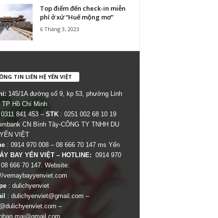
Top điểm đến check-in miễn
phí ở xứ “Huế mộng mơ”
6 Tháng 3, 2023
NG TIN LIÊN HỆ YẾN VIỆT
hỉ:
145/1A đường số 9, kp 53, phường Linh
 TP Hồ Chí Minh
 0311 841 453 –
STK
: 0251 002 68 10 19
combank CN Bình Tây-CÔNG TY TNHH DU
 YẾN VIỆT
ne
: 0914 970 008 – 08 666 70 147 ms Yến
ÁY BAY YẾN VIỆT – HOTLINE:
0914 970
 08 666 70 147. Website:
://vemaybayyenviet.com
pe
: dulichyenviet
il
:
dulichyenviet@gmail.com
–
dulichyenviet.com
–
phan.mai@gmail.com
.