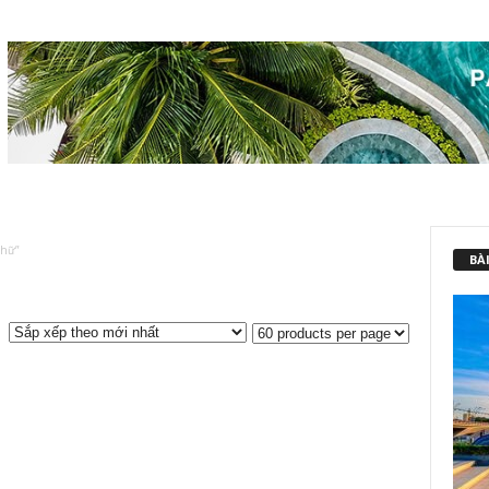
Chữ”
BÀI