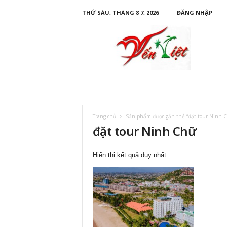
THỨ SÁU, THÁNG 8 7, 2026
ĐĂNG NHẬP
D
u
L
ị
c
h
Y
ế
n
Trang chủ
Sản phẩm được gắn thẻ “đặt tour Ninh 
V
đặt tour Ninh Chữ
i
ệ
t
Hiển thị kết quả duy nhất