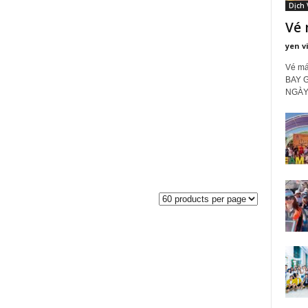
Dịch 
Vé 
yen v
Vé m
BAY 
NGÀY