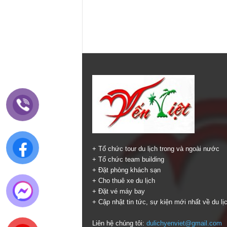
+ Tổ chức tour du lịch trong và ngoài nước
+ Tổ chức team building
+ Đặt phòng khách sạn
+ Cho thuê xe du lịch
+ Đặt vé máy bay
+ Cập nhật tin tức, sự kiện mới nhất về du lị
Liên hệ chúng tôi:
dulichyenviet@gmail.com