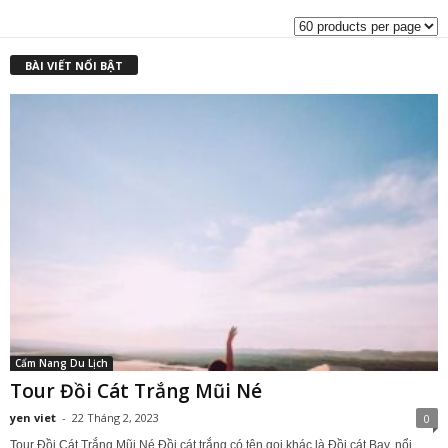
₫2,918,000.00.
l
₫
BÀI VIẾT NỔI BẬT
Cẩm Nang Du Lịch
Tour Đồi Cát Trắng Mũi Né
yen viet
-
22 Tháng 2, 2023
0
Tour Đồi Cát Trắng Mũi Né Đồi cát trắng có tên gọi khác là Đồi cát Bay, nổi