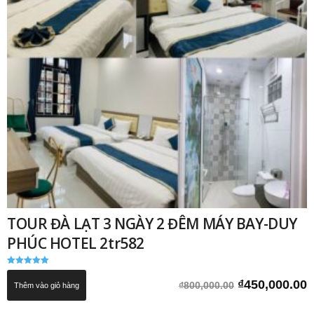
TOUR ĐÀ LẠT 3 NGÀY 2 ĐÊM MÁY BAY-DUY
PHÚC HOTEL 2tr582
Được xếp
hạng
Giá
G
₫
450,000.00
₫
800,000.00
Thêm vào giỏ hàng
5.00
5 sao
gốc
h