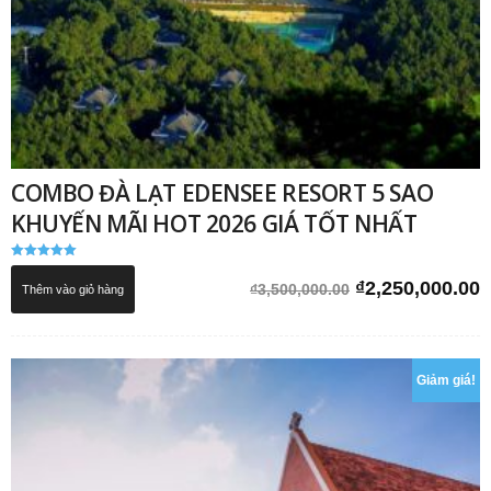
COMBO ĐÀ LẠT EDENSEE RESORT 5 SAO
KHUYẾN MÃI HOT 2026 GIÁ TỐT NHẤT
Được xếp
hạng
Giá
G
₫
2,250,000.00
₫
3,500,000.00
Thêm vào giỏ hàng
5.00
5 sao
gốc
h
là:
t
₫3,500,000.00.
l
Giảm giá!
₫