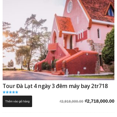
Tour Đà Lạt 4 ngày 3 đêm máy bay 2tr718
Được xếp
hạng
Giá
G
₫
2,718,000.00
₫
2,918,000.00
Thêm vào giỏ hàng
5.00
5 sao
gốc
h
là:
t