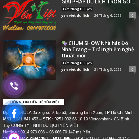
GIẢI PHÁP DU LỊCH TRỌN GÓI...
Cẩm Nang Du Lịch
yen viet du lich
-
26 Tháng 6, 2026
0
CHUM SHOW Nhà hát Đó
Nha Trang – Trải nghiệm nghệ
thuật mới...
Cẩm Nang Du Lịch
yen viet du lich
-
31 Tháng 3, 2026
0
THÔNG TIN LIÊN HỆ YẾN VIỆT
Địa chỉ:
145/1A đường số 9, kp 53, phường Linh Xuân, TP Hồ Chí Minh
MST
: 0311 841 453 –
STK
: 0251 002 68 10 19 Vietcombank CN Bình
Tây-CÔNG TY TNHH DU LỊCH YẾN VIỆT
Hotline
: 0914 970 008 – 08 666 70 147 ms Yến
VÉ MÁY BAY YẾN VIỆT – HOTLINE:
0914 970 008 – 08 666 70 147.