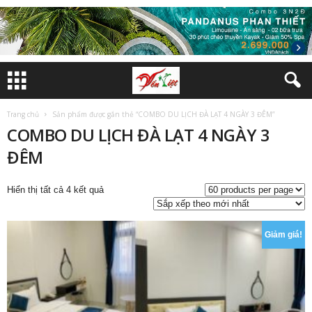
Trang chủ
Sản phẩm được gắn thẻ “COMBO DU LỊCH ĐÀ LẠT 4 NGÀY 3 ĐÊM”
COMBO DU LỊCH ĐÀ LẠT 4 NGÀY 3
ĐÊM
Đã
Hiển thị tất cả 4 kết quả
sắp
xếp
theo
Giảm giá!
mới
nhất