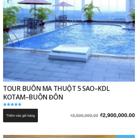
TOUR BUÔN MA THUỘT 5 SAO–KDL
KOTAM–BUÔN ĐÔN
Được xếp
hạng
Giá
G
₫
2,900,000.00
₫
3,500,000.00
Thêm vào giỏ hàng
5.00
5 sao
gốc
h
là:
t
₫3,500,000.00.
l