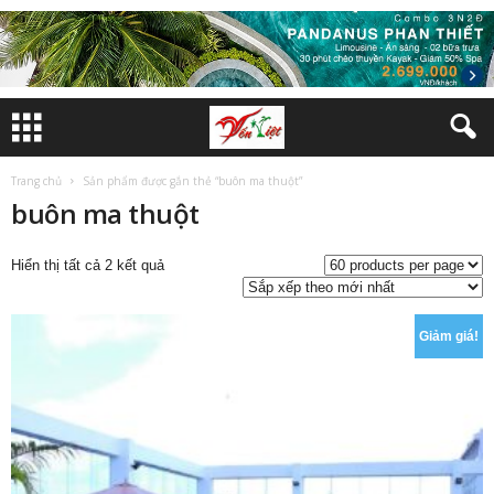
Trang chủ
Sản phẩm được gắn thẻ “buôn ma thuột”
buôn ma thuột
Đã
Hiển thị tất cả 2 kết quả
sắp
xếp
theo
Giảm giá!
mới
nhất