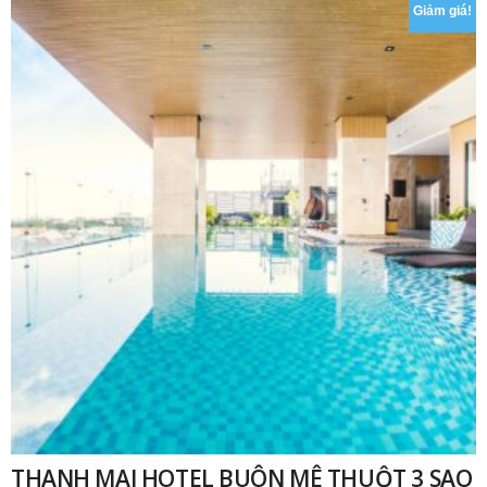
Giảm giá!
₫
THANH MAI HOTEL BUÔN MÊ THUỘT 3 SAO