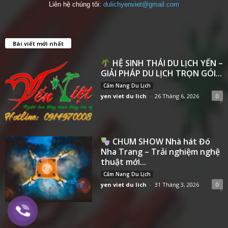
Liên hệ chúng tôi:
dulichyenviet@gmail.com
Bài viết mới nhất
HỆ SINH THÁI DU LỊCH YẾN –
GIẢI PHÁP DU LỊCH TRỌN GÓI...
Cẩm Nang Du Lịch
yen viet du lich
-
26 Tháng 6, 2026
0
CHUM SHOW Nhà hát Đó
Nha Trang – Trải nghiệm nghệ
thuật mới...
Cẩm Nang Du Lịch
yen viet du lich
-
31 Tháng 3, 2026
0