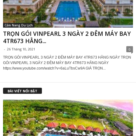
Cẩm Nang Du Lịch
TRỌN GÓI VINPEARL 3 NGÀY 2 ĐÊM MÁY BAY
4TR673 HẰNG...
-
26 Tháng 10, 2021
0
TRỌN GÓI VINPEARL 3 NGÀY 2 ĐÊM MÁY BAY 4TR673 HẰNG NGÀY TRỌN
GÓI VINPEARL 3 NGÀY 2 ĐÊM MÁY BAY 4TR673 HẰNG NGÀY
https://www.youtube.com/watch?v=6aLuTbsCw9A GIÁ TRỌN...
BÀI VIẾT NỔI BẬT