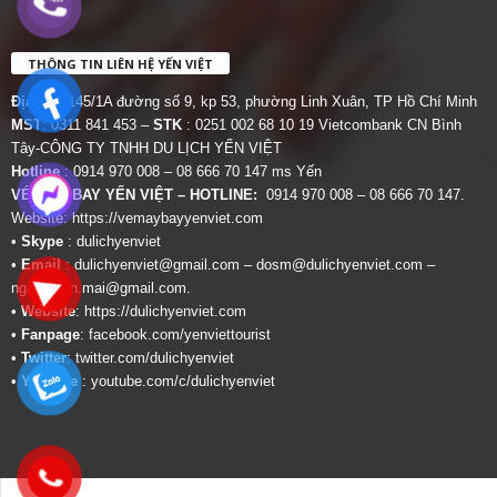
THÔNG TIN LIÊN HỆ YẾN VIỆT
Địa chỉ:
145/1A đường số 9, kp 53, phường Linh Xuân, TP Hồ Chí Minh
MST
: 0311 841 453 –
STK
: 0251 002 68 10 19 Vietcombank CN Bình
Tây-CÔNG TY TNHH DU LỊCH YẾN VIỆT
Hotline
: 0914 970 008 – 08 666 70 147 ms Yến
VÉ MÁY BAY YẾN VIỆT – HOTLINE:
0914 970 008 – 08 666 70 147.
Website:
https://vemaybayyenviet.com
•
Skype
: dulichyenviet
•
Email
:
dulichyenviet@gmail.com
–
dosm@dulichyenviet.com
–
ngan.phan.mai@gmail.com
.
•
Website
:
https://dulichyenviet.com
•
Fanpage
:
facebook.com/yenviettourist
•
Twitter
:
twitter.com/dulichyenviet
•
Youtube
:
youtube.com/c/dulichyenviet