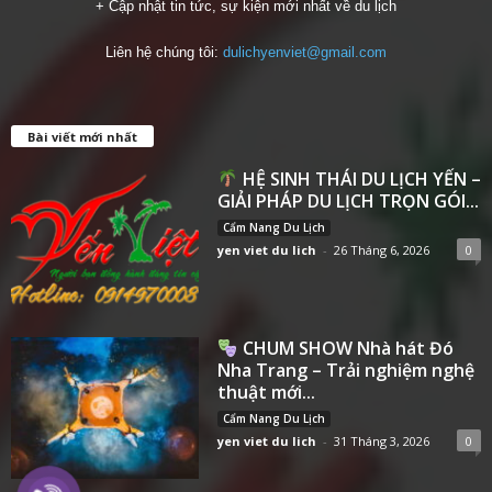
+ Cập nhật tin tức, sự kiện mới nhất về du lịch
Liên hệ chúng tôi:
dulichyenviet@gmail.com
Bài viết mới nhất
HỆ SINH THÁI DU LỊCH YẾN –
GIẢI PHÁP DU LỊCH TRỌN GÓI...
Cẩm Nang Du Lịch
yen viet du lich
-
26 Tháng 6, 2026
0
CHUM SHOW Nhà hát Đó
Nha Trang – Trải nghiệm nghệ
thuật mới...
Cẩm Nang Du Lịch
yen viet du lich
-
31 Tháng 3, 2026
0