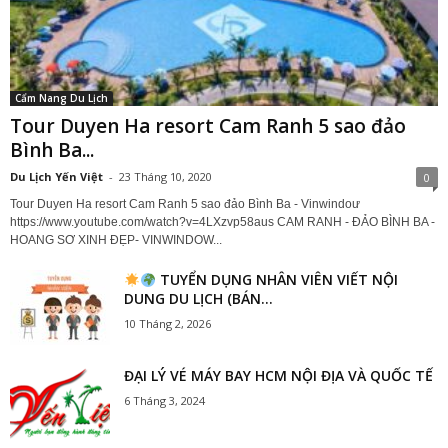
Cẩm Nang Du Lịch
Tour Duyen Ha resort Cam Ranh 5 sao đảo
Bình Ba...
Du Lịch Yến Việt
-
23 Tháng 10, 2020
0
Tour Duyen Ha resort Cam Ranh 5 sao đảo Bình Ba - Vinwindoư
https://www.youtube.com/watch?v=4LXzvp58aus CAM RANH - ĐẢO BÌNH BA -
HOANG SƠ XINH ĐẸP- VINWINDOW...
TUYỂN DỤNG NHÂN VIÊN VIẾT NỘI
DUNG DU LỊCH (BÁN...
10 Tháng 2, 2026
ĐẠI LÝ VÉ MÁY BAY HCM NỘI ĐỊA VÀ QUỐC TẾ
6 Tháng 3, 2024