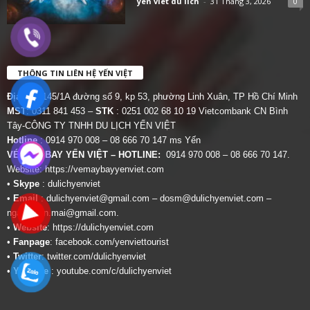
yen viet du lich
-
31 Tháng 3, 2026
0
THÔNG TIN LIÊN HỆ YẾN VIỆT
Địa chỉ:
145/1A đường số 9, kp 53, phường Linh Xuân, TP Hồ Chí Minh
MST
: 0311 841 453 –
STK
: 0251 002 68 10 19 Vietcombank CN Bình
Tây-CÔNG TY TNHH DU LỊCH YẾN VIỆT
Hotline
: 0914 970 008 – 08 666 70 147 ms Yến
VÉ MÁY BAY YẾN VIỆT – HOTLINE:
0914 970 008 – 08 666 70 147.
Website:
https://vemaybayyenviet.com
•
Skype
: dulichyenviet
•
Email
:
dulichyenviet@gmail.com
–
dosm@dulichyenviet.com
–
ngan.phan.mai@gmail.com
.
•
Website
:
https://dulichyenviet.com
•
Fanpage
:
facebook.com/yenviettourist
•
Twitter
:
twitter.com/dulichyenviet
•
Youtube
:
youtube.com/c/dulichyenviet