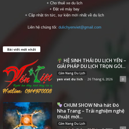
+ Cho thuê xe du lịch
+ Đặt vé máy bay
+ Cập nhật tin tức, sự kiện mới nhất về du lịch
Liên hệ chúng tôi:
dulichyenviet@gmail.com
Bài viết mới nhất
HỆ SINH THÁI DU LỊCH YẾN –
GIẢI PHÁP DU LỊCH TRỌN GÓI...
Cẩm Nang Du Lịch
yen viet du lich
-
26 Tháng 6, 2026
0
CHUM SHOW Nhà hát Đó
Nha Trang – Trải nghiệm nghệ
thuật mới...
Cẩm Nang Du Lịch