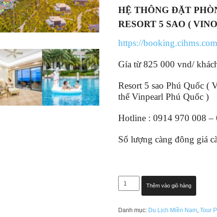
HỆ THÔNG ĐẶT PH
RESORT 5 SAO ( VIN
https://booking.cihms.co
Gía từ 825 000 vnd/ khá
Resort 5 sao Phú Quốc ( V
thể Vinpearl Phú Quốc )
Hotline : 0914 970 008 –
Số lượng càng đông giá c
WYNDHAM
Thêm vào giỏ hàng
GRAND
PHÚ
Danh mục:
Du Lịch Miền Nam
,
Tour 
QUỐC