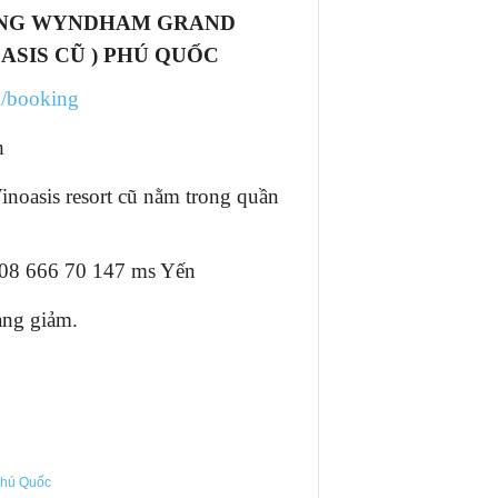
ÒNG WYNDHAM GRAND
OASIS CŨ ) PHÚ QUỐC
m/booking
ch
inoasis resort cũ nằm trong quần
 08 666 70 147 ms Yến
àng giảm.
Phú Quốc