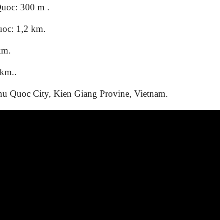
uoc: 300 m .
oc: 1,2 km.
km.
 km..
u Quoc City, Kien Giang Provine, Vietnam.