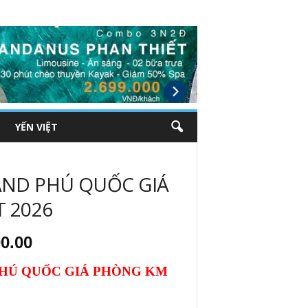
YẾN VIỆT
ND PHÚ QUỐC GIÁ
 2026
Giá
0.00
hiện
tại
HÚ QUỐC GIÁ PHÒNG KM
000.00.
là:
₫825,000.00.