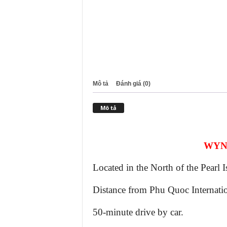
Mô tả
Đánh giá (0)
Mô tả
WYN
Located in the North of the Pearl
Distance from Phu Quoc Internatio
50-minute drive by car.