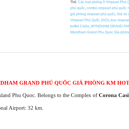
Thẻ:
Các loại phòng ở Vinpearl Phú 
GIÁ
phú quốc
,
combo vinpearl phú quốc 
PHÒNG
giá phòng vinpearl phú quốc
,
Giá vé
KM
Vinpearl Phú Quốc 2023
,
tour vinpear
HOT
buffet 3 bữa
,
WYNDHAM GRAND PH
2026
Wyndham Grand Phu Quoc Gía phòng
số
lượng
DHAM GRAND PHÚ QUỐC GIÁ PHÒNG KM HOT 
 Island Phu Quoc. Belongs to the Complex of
Corona Casi
nal Airport: 32 km.