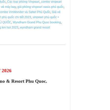
Quốc
,
Các loại phòng Vinpearl
,
combo vinpearl
+ vé máy bay
,
giá phòng vinpearl oasis phú quốc
,
 combo VinWonder và Safari Phú Quốc
,
Giá vé
l phú quốc chi tiết 2023
,
vinpearl phú quốc +
Ú QUỐC
,
Wyndham Grand Phu Quoc booking
,
 km hot 2023
,
wyndham grand resort
2026
no & Resort Phu Quoc.