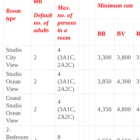
lớn
Minimum rate
Max.
Room
Default
no. of
type
no. of
persons
adults
in a
BB
BV
room
Studio
4
City
2
(3A1C,
3,300
3,800
3
View
2A2C)
Studio
4
Ocean
2
(3A1C,
3,850
4,300
3
View
2A2C)
Grand
4
Studio
2
(3A1C,
4,350
4,800
4
Ocean
2A2C)
View
2-
Bedroom
8