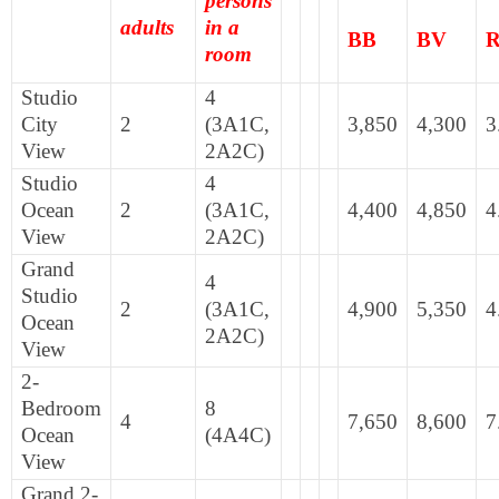
persons
adults
in a
BB
BV
room
Studio
4
City
2
(3A1C,
3,850
4,300
3
View
2A2C)
Studio
4
Ocean
2
(3A1C,
4,400
4,850
4
View
2A2C)
Grand
4
Studio
2
(3A1C,
4,900
5,350
4
Ocean
2A2C)
View
2-
Bedroom
8
4
7,650
8,600
7
Ocean
(4A4C)
View
Grand 2-