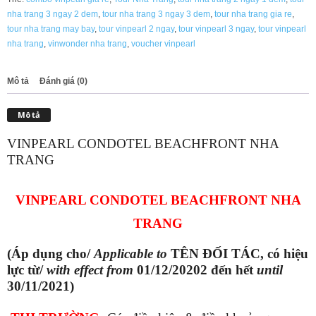
TRANG
nha trang 3 ngay 2 dem
,
tour nha trang 3 ngay 3 dem
,
tour nha trang gia re
,
KHUYẾN
tour nha trang may bay
,
tour vinpearl 2 ngay
,
tour vinpearl 3 ngay
,
tour vinpearl
MÃI
nha trang
,
vinwonder nha trang
,
voucher vinpearl
45%
số
lượng
Mô tả
Đánh giá (0)
Mô tả
VINPEARL CONDOTEL BEACHFRONT NHA
TRANG
VINPEARL CONDOTEL BEACHFRONT NHA
TRANG
(Áp dụng cho/
Applicable to
TÊN ĐỐI TÁC, có hiệu
lực từ/
with effect from
01/12/20202 đến hết
until
30/11/2021)