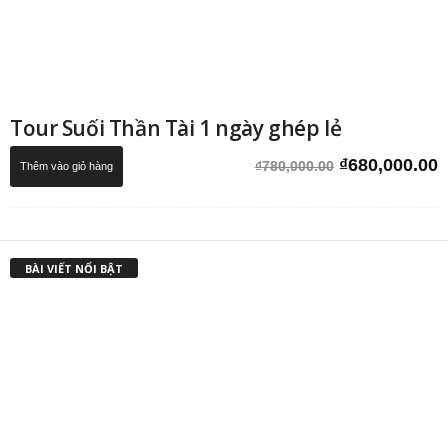
Tour Suối Thần Tài 1 ngày ghép lẻ
Giá
G
₫
680,000.00
₫
780,000.00
Thêm vào giỏ hàng
gốc
h
là:
t
₫780,000.00.
l
₫
BÀI VIẾT NỔI BẬT