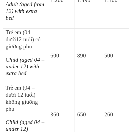
1.200
1.490
1.100
Adult (aged from
12) with extra
bed
Trẻ em (04 –
dưới12 tuổi) có
giường phụ
600
890
500
Child (aged 04 –
under 12) with
extra bed
Trẻ em (04 –
dưới 12 tuổi)
không giường
phụ
360
650
260
Child (aged 04 –
under 12)