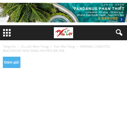
Trang chủ
Du Lịch Miền Trung
Tour Nha Trang
VINPEARL CONDOTEL
BEACHFRONT NHA TRANG KHUYẾN MÃI 45%
Giảm giá!