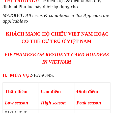
THỊ TRƯỜNG:
Các điều kiện & điều khoản quy
định tại Phụ lục này được áp dụng cho
MARKET:
All terms & conditions in this Appendix are
applicable to
KHÁCH MANG HỘ CHIẾU VIỆT NAM HOẶC
CÓ THẺ CƯ TRÚ Ở VIỆT NAM
VIETNAMESE OR RESIDENT CARD HOLDERS
IN VIETNAM
II. MÙA VỤ:
SEASONS:
Thấp điểm
Cao điểm
Đỉnh điểm
Low season
High season
Peak season
01/12/2020-