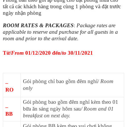
tất cả các khách hàng trong cùng 1 phòng và đặt trước
ngày nhận phòng
ROOM RATES & PACKAGES
:
Package rates are
applicable to reserve and purchase for all guests in a
room and prior to the arrival date.
Từ/
From
01/12/2020 đến/
to
30/11/2021
Gói phòng chỉ bao gồm đêm nghỉ/
Room
–
only
RO
Gói phòng bao gồm đêm nghỉ kèm theo 01
–
bữa ăn sáng ngày hôm sau
/ Room and 01
BB
breakfast on next day.
Gói phòng BB kèm theo vui chơi không