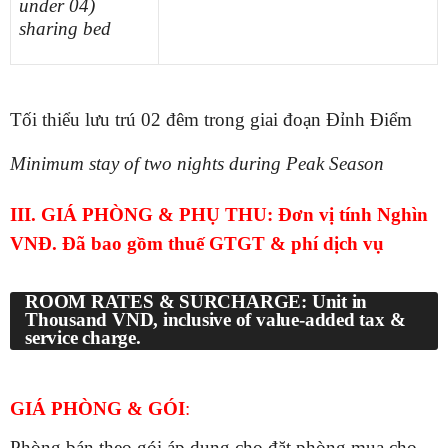
under 04)
sharing bed
Tối thiểu lưu trú 02 đêm trong giai đoạn Đỉnh Điểm
Minimum stay of two nights during Peak Season
III. GIÁ PHÒNG & PHỤ THU: Đơn vị tính Nghìn
VNĐ. Đã bao gồm thuế GTGT & phí dịch vụ
ROOM RATES & SURCHARGE: Unit in
Thousand VND, inclusive of value-added tax &
service charge.
GIÁ PHÒNG & GÓI
:
Phòng bán theo gói áp dụng cho đặt phòng mua cho