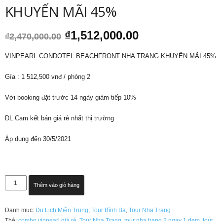
KHUYẾN MÃI 45%
Giá
Giá
₫
1,512,000.00
₫
2,470,000.00
gốc
hiện
là:
tại
VINPEARL CONDOTEL BEACHFRONT NHA TRANG KHUYẾN MÃI 45%
₫2,470,000.00.
là:
₫1,512,000.00.
Gía : 1 512,500 vnđ / phòng 2
Với booking đặt trước 14 ngày giảm tiếp 10%
DL Cam kết bán giá rẻ nhất thị trường
Áp dụng đến 30/5/2021
VINPEARL
Thêm vào giỏ hàng
CONDOTEL
BEACHFRONT
Danh mục:
Du Lịch Miền Trung
,
Tour Bình Ba
,
Tour Nha Trang
NHA
Thẻ:
combo vinpearl giá rẻ
,
Tour Nha Trang
,
tour nha trang 2 ngay 1 dem
,
tour