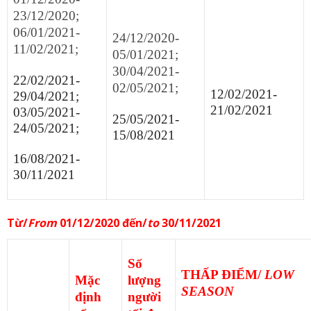
23/12/2020;
06/01/2021-
24/12/2020-
11/02/2021;
05/01/2021;
30/04/2021-
22/02/2021-
02/05/2021;
12/02/2021-
29/04/2021;
21/02/2021
03/05/2021-
25/05/2021-
24/05/2021;
15/08/2021
16/08/2021-
30/11/2021
Từ/
From
01/12/2020 đến/
to
30/11/2021
Số
THẤP ĐIỂM/
LOW
Mặc
lượng
SEASON
định
người