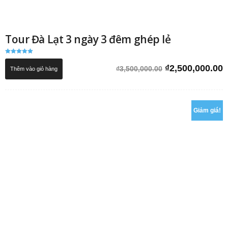
Tour Đà Lạt 3 ngày 3 đêm ghép lẻ
Được xếp
hạng
Giá
G
₫
2,500,000.00
₫
3,500,000.00
Thêm vào giỏ hàng
5.00
5 sao
gốc
h
là:
t
₫3,500,000.00.
l
₫
Giảm giá!