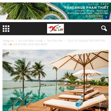
Trang chủ
Du Lịch Miền Trung
Tour Phú Yên
QUE TOI VILLAGE RESORT PHÚ
YÊN 4
GIÁ PHÒNG 2026 MỚI NHẤT