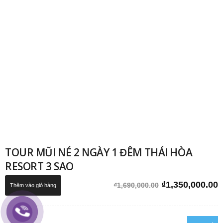
TOUR MŨI NÉ 2 NGÀY 1 ĐÊM THÁI HÒA
RESORT 3 SAO
Giá
G
₫
1,350,000.00
₫
1,690,000.00
Thêm vào giỏ hàng
gốc
h
là:
t
₫1,690,000.00.
l