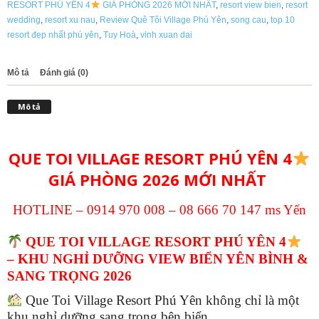
RESORT PHÚ YÊN 4
GIÁ PHÒNG 2026 MỚI NHẤT
,
resort view bien
,
resort
2026
wedding
,
resort xu nau
,
Review Quê Tôi Village Phú Yên
,
song cau
,
top 10
MỚI
resort đẹp nhất phú yên
,
Tuy Hoà
,
vinh xuan dai
NHẤT
số
lượng
Mô tả
Đánh giá (0)
Mô tả
QUE TOI VILLAGE RESORT PHÚ YÊN 4
GIÁ PHÒNG 2026 MỚI NHẤT
HOTLINE – 0914 970 008 – 08 666 70 147 ms Yến
QUE TOI VILLAGE RESORT PHÚ YÊN 4
– KHU NGHỈ DƯỠNG VIEW BIỂN YÊN BÌNH &
SANG TRỌNG 2026
Que Toi Village Resort Phú Yên không chỉ là một
khu nghỉ dưỡng sang trọng bên biển.