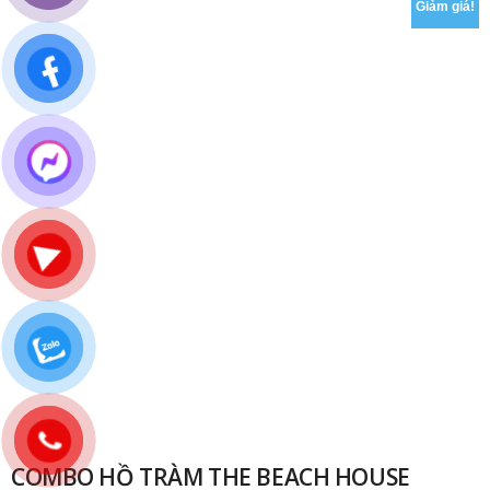
₫
Giảm giá!
COMBO HỒ TRÀM THE BEACH HOUSE