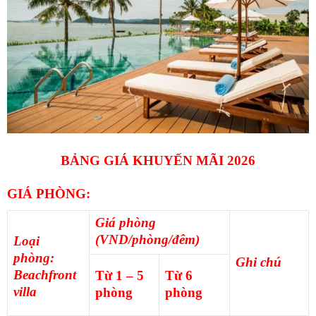
BẢNG GIÁ KHUYẾN MÃI 2026
GIÁ PHÒNG:
Giá phòng
(VND/phòng/đêm)
Loại
phòng:
Ghi chú
Beachfront
Từ 1 – 5
Từ 6
villa
phòng
phòng