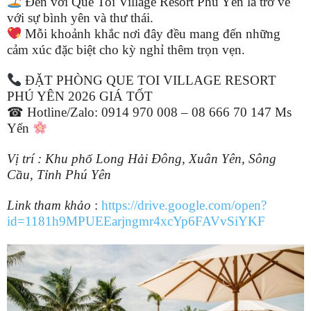
Đến với Que Toi Village Resort Phú Yên là trở về
với sự bình yên và thư thái.
Mỗi khoảnh khắc nơi đây đều mang đến những
cảm xúc đặc biệt cho kỳ nghỉ thêm trọn vẹn.
ĐẶT PHÒNG QUE TOI VILLAGE RESORT
PHÚ YÊN 2026 GIÁ TỐT
☎ Hotline/Zalo: 0914 970 008 – 08 666 70 147 Ms
Yến
Vị trí : Khu phố Long Hải Đông, Xuân Yên, Sông
Cầu, Tỉnh Phú Yên
Link tham khảo
:
https://drive.google.com/open?
id=1181h9MPUEEarjngmr4xcYp6FAVvSiYKF