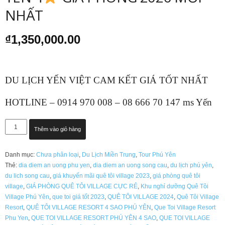
NHẤT
₫
1,350,000.00
DU LỊCH YẾN VIỆT CAM KẾT GIÁ TỐT NHẤT
HOTLINE – 0914 970 008 – 08 666 70 147 ms Yến
QUE
Thêm vào giỏ hàng
TOI
VILLAGE
Danh mục:
Chưa phân loại
,
Du Lịch Miền Trung
,
Tour Phú Yên
RESORT
Thẻ:
dia diem an uong phu yen
,
dia diem an uong song cau
,
du lịch phú yên
,
PHÚ
du lich song cau
,
giá khuyến mãi quê tôi village 2023
,
giá phòng quê tôi
YÊN
village
,
GIÁ PHÒNG QUÊ TÔI VILLAGE CỰC RẺ
,
Khu nghỉ dưỡng Quê Tôi
4
Village Phú Yên
,
que toi giá tốt 2023
,
QUÊ TÔI VILLAGE 2024
,
Quê Tôi Village
Resort
,
QUÊ TÔI VILLAGE RESORT 4 SAO PHÚ YÊN
,
Que Toi Village Resort
GIÁ
Phu Yen
,
QUE TOI VILLAGE RESORT PHÚ YÊN 4 SAO
,
QUE TOI VILLAGE
PHÒNG