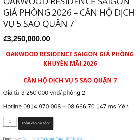
OAKWOOD RESIDENCE SAIGON
GIÁ PHÒNG 2026 – CĂN HỘ DỊCH
VỤ 5 SAO QUẬN 7
₫
3,250,000.00
OAKWOOD RESIDENCE SAIGON GIÁ PHÒNG
KHUYẾN MÃI 2026
CĂN HỘ DỊCH VỤ 5 SAO QUẬN 7
Giá từ 3 250 000 vnđ/ phòng 2
Hotline 0914 970 008 – 08 666 70 147 ms Yến
OAKWOOD
Thêm vào giỏ hàng
RESIDENCE
SAIGON
Danh mục:
Du Lịch Miền Nam
,
Tour Hồ Chí Minh
GIÁ