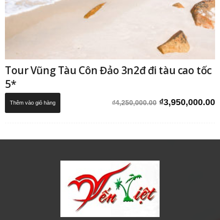
Tour Vũng Tàu Côn Đảo 3n2đ đi tàu cao tốc
5*
Giá
G
₫
3,950,000.00
₫
4,250,000.00
Thêm vào giỏ hàng
gốc
h
là:
t
₫4,250,000.00.
l
₫