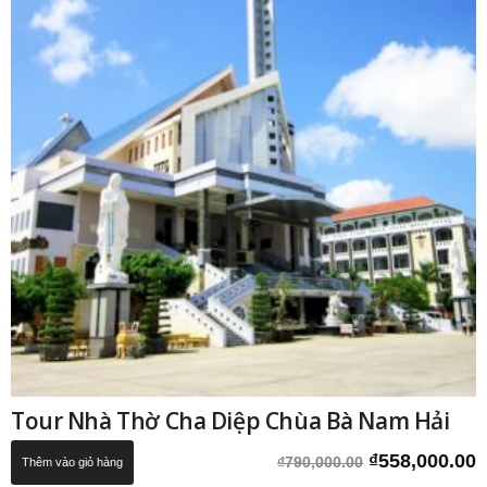
Tour Nhà Thờ Cha Diệp Chùa Bà Nam Hải
Giá
G
₫
558,000.00
₫
790,000.00
Thêm vào giỏ hàng
gốc
h