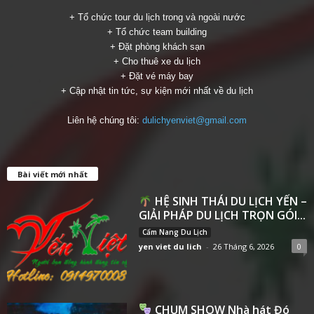
+ Tổ chức tour du lịch trong và ngoài nước
+ Tổ chức team building
+ Đặt phòng khách sạn
+ Cho thuê xe du lịch
+ Đặt vé máy bay
+ Cập nhật tin tức, sự kiện mới nhất về du lịch
Liên hệ chúng tôi:
dulichyenviet@gmail.com
Bài viết mới nhất
HỆ SINH THÁI DU LỊCH YẾN –
GIẢI PHÁP DU LỊCH TRỌN GÓI...
Cẩm Nang Du Lịch
yen viet du lich
-
26 Tháng 6, 2026
0
CHUM SHOW Nhà hát Đó