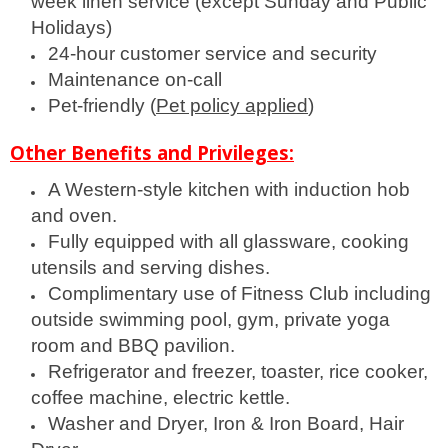
week linen service (except Sunday and Public
Holidays)
24-hour customer service and security
Maintenance on-call
Pet-friendly (
Pet policy applied
)
Other Benefits and Privileges:
A Western-style kitchen with induction hob
and oven.
Fully equipped with all glassware, cooking
utensils and serving dishes.
Complimentary use of Fitness Club including
outside swimming pool, gym, private yoga
room and BBQ pavilion.
Refrigerator and freezer, toaster, rice cooker,
coffee machine, electric kettle.
Washer and Dryer, Iron & Iron Board, Hair