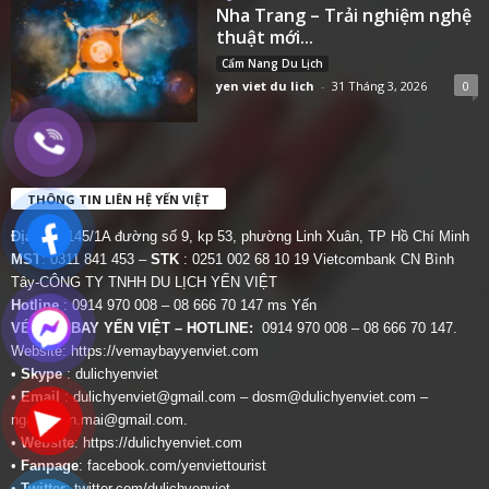
Nha Trang – Trải nghiệm nghệ
thuật mới...
Cẩm Nang Du Lịch
yen viet du lich
-
31 Tháng 3, 2026
0
THÔNG TIN LIÊN HỆ YẾN VIỆT
Địa chỉ:
145/1A đường số 9, kp 53, phường Linh Xuân, TP Hồ Chí Minh
MST
: 0311 841 453 –
STK
: 0251 002 68 10 19 Vietcombank CN Bình
Tây-CÔNG TY TNHH DU LỊCH YẾN VIỆT
Hotline
: 0914 970 008 – 08 666 70 147 ms Yến
VÉ MÁY BAY YẾN VIỆT – HOTLINE:
0914 970 008 – 08 666 70 147.
Website:
https://vemaybayyenviet.com
•
Skype
: dulichyenviet
•
Email
:
dulichyenviet@gmail.com
–
dosm@dulichyenviet.com
–
ngan.phan.mai@gmail.com
.
•
Website
:
https://dulichyenviet.com
•
Fanpage
:
facebook.com/yenviettourist
•
Twitter
:
twitter.com/dulichyenviet