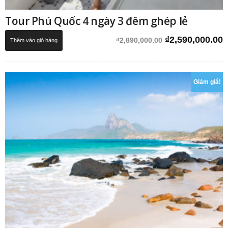
Tour Phú Quốc 4 ngày 3 đêm ghép lẻ
Giá
G
₫
2,590,000.00
₫
2,890,000.00
Thêm vào giỏ hàng
gốc
h
là:
t
₫2,890,000.00.
l
₫
Giảm giá!