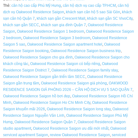
Thẻ:
căn hộ cao cấp Phú Mỹ Hưng
,
căn hộ dịch vụ cao cấp TP.HCM
,
căn hộ
PHÒNG
dịch vụ Oakwood Residence Saigon
,
khách sạn căn hộ 5 sao Sài Gòn
,
khách
2026
sạn căn hộ Quận 7
,
khách sạn gần Crescent Mall
,
khách sạn gần SC VivoCity
,
–
khách sạn gần SECC
,
khách sạn gia đình Quận 7
,
Oakwood Residence
CĂN
Saigon
,
Oakwood Residence Saigon 1 bedroom
,
Oakwood Residence Saigon
HỘ
2 bedroom
,
Oakwood Residence Saigon 3 bedroom
,
Oakwood Residence
DỊCH
Saigon 5 sao
,
Oakwood Residence Saigon apartment hotel
,
Oakwood
VỤ
Residence Saigon booking
,
Oakwood Residence Saigon business trip
,
5
Oakwood Residence Saigon cho gia đình
,
Oakwood Residence Saigon cho
SAO
khách công tác
,
Oakwood Residence Saigon có bếp riêng
,
Oakwood
QUẬN
Residence Saigon District 7
,
Oakwood Residence Saigon family stay
,
7
Oakwood Residence Saigon gần triển lãm SECC
,
Oakwood Residence
số
Saigon gần trung tâm
,
Oakwood Residence Saigon giá phòng
,
OAKWOOD
lượng
RESIDENCE SAIGON GIÁ PHÒNG 2026 – CĂN HỘ DỊCH VỤ 5 SAO QUẬN 7
,
Oakwood Residence Saigon hồ bơi đẹp
,
Oakwood Residence Saigon Hồ Chí
Minh
,
Oakwood Residence Saigon Ho Chi Minh City
,
Oakwood Residence
Saigon khuyến mãi 2026
,
Oakwood Residence Saigon long stay
,
Oakwood
Residence Saigon Nguyễn Văn Linh
,
Oakwood Residence Saigon Phú Mỹ
Hưng
,
Oakwood Residence Saigon Quận 7
,
Oakwood Residence Saigon
studio apartment
,
Oakwood Residence Saigon ưu đãi mới nhất
,
Oakwood
serviced apartment Saigon
,
review Oakwood Residence Saigon
,
serviced