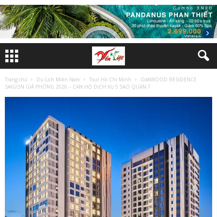
Trang chủ
Du Lịch Miền Nam
Tour Hồ Chí Minh
OAKWOOD RESIDENCE
SAIGON GIÁ PHÒNG 2026 – CĂN HỘ DỊCH VỤ 5 SAO QUẬN 7