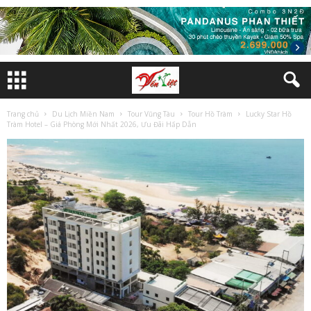
Trang chủ
Du Lịch Miền Nam
Tour Vũng Tàu
Tour Hồ Tràm
Lucky Star Hồ
Tràm Hotel – Giá Phòng Mới Nhất 2026, Ưu Đãi Hấp Dẫn