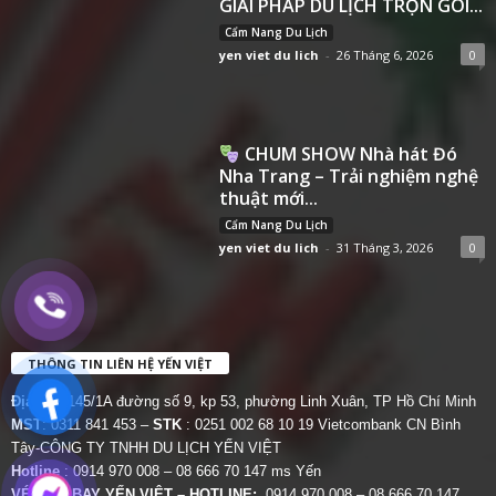
GIẢI PHÁP DU LỊCH TRỌN GÓI...
Cẩm Nang Du Lịch
yen viet du lich
-
26 Tháng 6, 2026
0
CHUM SHOW Nhà hát Đó
Nha Trang – Trải nghiệm nghệ
thuật mới...
Cẩm Nang Du Lịch
yen viet du lich
-
31 Tháng 3, 2026
0
THÔNG TIN LIÊN HỆ YẾN VIỆT
Địa chỉ:
145/1A đường số 9, kp 53, phường Linh Xuân, TP Hồ Chí Minh
MST
: 0311 841 453 –
STK
: 0251 002 68 10 19 Vietcombank CN Bình
Tây-CÔNG TY TNHH DU LỊCH YẾN VIỆT
Hotline
: 0914 970 008 – 08 666 70 147 ms Yến
VÉ MÁY BAY YẾN VIỆT – HOTLINE:
0914 970 008 – 08 666 70 147.