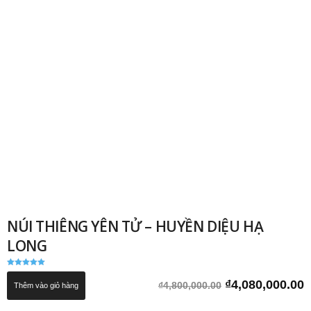
NÚI THIÊNG YÊN TỬ – HUYỀN DIỆU HẠ
LONG
Được xếp
hạng
Giá
G
₫
4,080,000.00
₫
4,800,000.00
Thêm vào giỏ hàng
5.00
5 sao
gốc
h