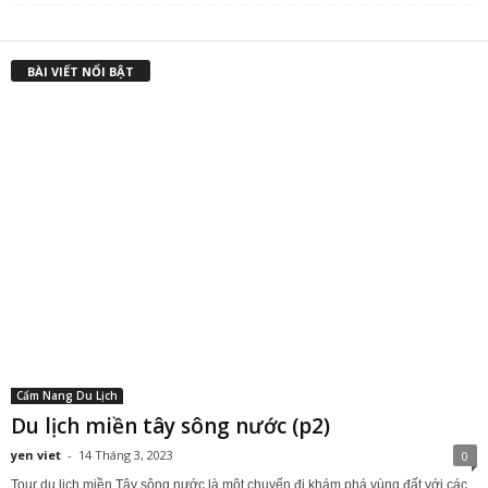
là:
t
₫4,800,000.00.
l
₫
BÀI VIẾT NỔI BẬT
Cẩm Nang Du Lịch
Du lịch miền tây sông nước (p2)
yen viet
-
14 Tháng 3, 2023
0
Tour du lịch miền Tây sông nước là một chuyến đi khám phá vùng đất với các