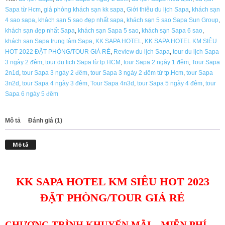
Sapa từ Hcm
,
giá phòng khách sạn kk sapa
,
Giới thiêu du lịch Sapa
,
khách sạn
HOT
4 sao sapa
,
khách sạn 5 sao đẹp nhất sapa
,
khách sạn 5 sao Sapa Sun Group
,
2023
khách sạn đẹp nhất Sapa
,
khách sạn Sapa 5 sao
,
khách sạn Sapa 6 sao
,
ĐẶT
khách sạn Sapa trung tâm Sapa
,
KK SAPA HOTEL
,
KK SAPA HOTEL KM SIÊU
PHÒNG/TOUR
HOT 2022 ĐẶT PHÒNG/TOUR GIÁ RẺ
,
Review du lịch Sapa
,
tour du lịch Sapa
GIÁ
3 ngày 2 đêm
,
tour du lịch Sapa từ tp.HCM
,
tour Sapa 2 ngày 1 đêm
,
Tour Sapa
RẺ
2n1d
,
tour Sapa 3 ngày 2 đêm
,
tour Sapa 3 ngày 2 đêm từ tp.Hcm
,
tour Sapa
số
3n2d
,
tour Sapa 4 ngày 3 đêm
,
Tour Sapa 4n3d
,
tour Sapa 5 ngày 4 đêm
,
tour
lượng
Sapa 6 ngày 5 đêm
Mô tả
Đánh giá (1)
Mô tả
KK SAPA HOTEL KM SIÊU HOT 2023
ĐẶT PHÒNG/TOUR GIÁ RẺ
CHƯƠNG TRÌNH KHUYẾN MÃI – MIỄN PHÍ