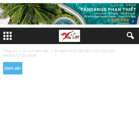
Trang chủ
Du lịch Miền Bắc
KK SAPA HOTEL KM SIÊU HOT 2023 ĐẶT
PHÒNG/TOUR GIÁ RẺ
Giảm giá!