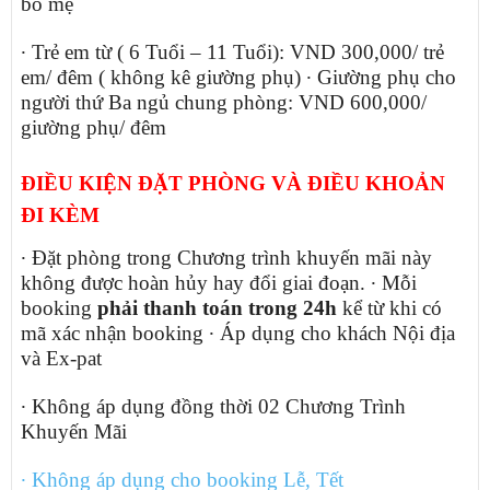
bố mẹ
∙
Trẻ em từ ( 6 Tuổi – 11 Tuổi): VND 300,000/ trẻ
em/ đêm ( không kê giường phụ)
∙
Giường phụ cho
người thứ Ba ngủ chung phòng: VND 600,000/
giường phụ/ đêm
ĐIỀU KIỆN ĐẶT PHÒNG VÀ ĐIỀU KHOẢN
ĐI KÈM
∙
Đặt phòng trong Chương trình khuyến mãi này
không được hoàn hủy hay đổi giai đoạn.
∙
Mỗi
booking
phải thanh toán trong 24h
kể từ khi có
mã xác nhận booking
∙
Áp dụng cho khách Nội địa
và Ex-pat
∙
Không áp dụng đồng thời 02 Chương Trình
Khuyến Mãi
∙
Không áp dụng cho booking Lễ, Tết