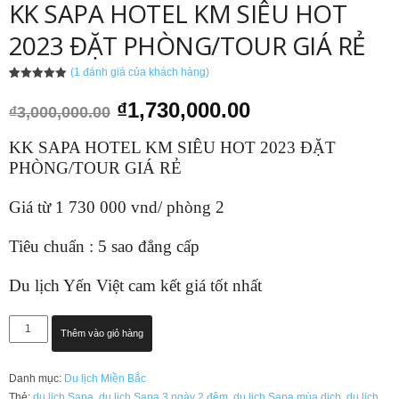
KK SAPA HOTEL KM SIÊU HOT
2023 ĐẶT PHÒNG/TOUR GIÁ RẺ
(
1
đánh giá của khách hàng)
5.00
1
trên 5
dựa trên
Giá
Giá
₫
1,730,000.00
₫
3,000,000.00
đánh giá
gốc
hiện
là:
tại
KK SAPA HOTEL KM SIÊU HOT 2023 ĐẶT
₫3,000,000.00.
là:
PHÒNG/TOUR GIÁ RẺ
₫1,730,000.00.
Giá từ 1 730 000 vnd/ phòng 2
Tiêu chuẩn : 5 sao đẳng cấp
Du lịch Yến Việt cam kết giá tốt nhất
KK
Thêm vào giỏ hàng
SAPA
HOTEL
Danh mục:
Du lịch Miền Bắc
KM
Thẻ:
du lịch Sapa
,
du lịch Sapa 3 ngày 2 đêm
,
du lịch Sapa mùa dịch
,
du lịch
SIÊU