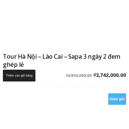
Tour Hà Nội – Lào Cai – Sapa 3 ngày 2 đem
ghép lẻ
Giá
G
₫
3,742,000.00
₫
3,942,000.00
Thêm vào giỏ hàng
gốc
h
là:
t
₫3,942,000.00.
l
₫
Giảm giá!