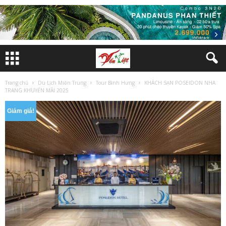
Trang chủ
Du Lịch Miền Trung
Tour Bình Hưng
KHÁCH SẠN POSEIDON NHA
TRANG KHUYẾN MÃI 2025
Giảm giá!