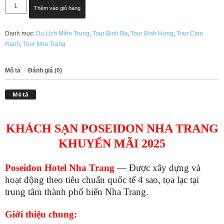
KHÁCH
Thêm vào giỏ hàng
SẠN
POSEIDON
Danh mục:
Du Lịch Miền Trung
,
Tour Bình Ba
,
Tour Bình Hưng
,
Tour Cam
NHA
Ranh
,
Tour Nha Trang
TRANG
KHUYẾN
MÃI
Mô tả
Đánh giá (0)
2025
số
Mô tả
lượng
KHÁCH SẠN POSEIDON NHA TRANG
KHUYẾN MÃI 2025
Poseidon Hotel Nha Trang
— Được xây dựng và
hoạt động theo tiêu chuẩn quốc tế 4 sao, tọa lạc tại
trung tâm thành phố biển Nha Trang.
Giới thiệu chung: