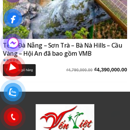
Tour Đà Nẵng – Sơn Trà – Bà Nà Hills – Cầu
Vàng – Hội An đã bao gồm VMB
Được xếp
hạng
Giá
G
₫
4,390,000.00
₫
4,790,000.00
Thêm vào giỏ hàng
5.00
5 sao
gốc
h
là:
t
₫4,790,000.00.
l
₫