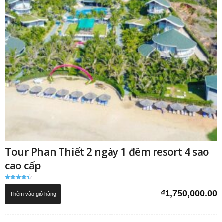
Tour Phan Thiết 2 ngày 1 đêm resort 4 sao
cao cấp
Được xếp
hạng
₫
1,750,000.00
Thêm vào giỏ hàng
4.33
5 sao