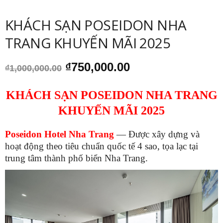
KHÁCH SẠN POSEIDON NHA
TRANG KHUYẾN MÃI 2025
Giá
Giá
₫
750,000.00
₫
1,000,000.00
gốc
hiện
là:
tại
KHÁCH SẠN POSEIDON NHA TRANG
₫1,000,000.00.
là:
₫750,000.00.
KHUYẾN MÃI 2025
Poseidon Hotel Nha Trang
— Được xây dựng và
hoạt động theo tiêu chuẩn quốc tế 4 sao, tọa lạc tại
trung tâm thành phố biển Nha Trang.