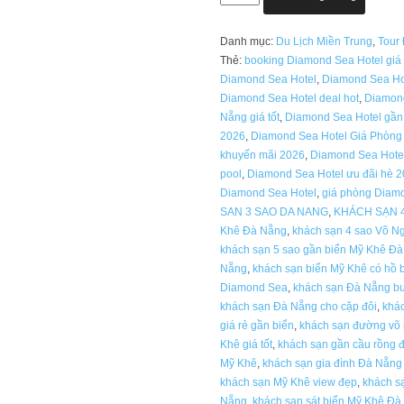
Sea
Hotel
Danh mục:
Du Lịch Miền Trung
,
Tour
Giá
Thẻ:
booking Diamond Sea Hotel giá 
Phòng
Diamond Sea Hotel
,
Diamond Sea Hot
Khuyến
Diamond Sea Hotel deal hot
,
Diamon
mãi
Nẵng giá tốt
,
Diamond Sea Hotel gần
hot
2026
,
Diamond Sea Hotel Giá Phòng
2026
khuyến mãi 2026
,
Diamond Sea Hote
số
pool
,
Diamond Sea Hotel ưu đãi hè 
lượng
Diamond Sea Hotel
,
giá phòng Diam
SAN 3 SAO DA NANG
,
KHÁCH SẠN 
Khê Đà Nẵng
,
khách sạn 4 sao Võ N
khách sạn 5 sao gần biển Mỹ Khê Đ
Nẵng
,
khách sạn biển Mỹ Khê có hồ 
Diamond Sea
,
khách sạn Đà Nẵng bu
khách sạn Đà Nẵng cho cặp đôi
,
khác
giá rẻ gần biển
,
khách sạn đường võ 
Khê giá tốt
,
khách sạn gần cầu rồng 
Mỹ Khê
,
khách sạn gia đình Đà Nẵng
khách sạn Mỹ Khê view đẹp
,
khách s
Nẵng
,
khách sạn sát biển Mỹ Khê Đ