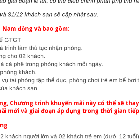
o giai đoạn lễ tết, có thể điều chỉnh phần phụ thu n
 và 31/12 khách sạn sẽ cập nhật sau.
ệt Nam đồng và bao gồm:
uế GTGT
á trình làm thủ tục nhận phòng.
ng cho 02 khách.
 và cà phê trong phòng khách mỗi ngày.
i phòng khách.
 vụ tại phòng tập thể dục, phòng chơi trẻ em bể bơ
của khách sạn
ng, Chương trình khuyến mãi này có thể sẽ thay
i mới và giai đoạn áp dụng trong thời gian tiếp
áng
2 khách người lớn và 02 khách trẻ em (dưới 12 tuổi)