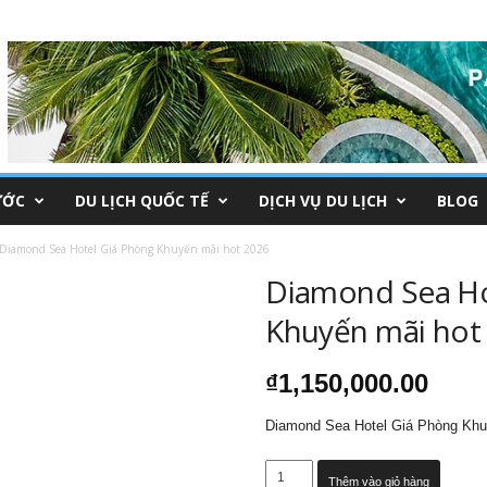
ƯỚC
DU LỊCH QUỐC TẾ
DỊCH VỤ DU LỊCH
BLOG
Diamond Sea Hotel Giá Phòng Khuyến mãi hot 2026
Diamond Sea Ho
Khuyến mãi hot
₫
1,150,000.00
Diamond Sea Hotel Giá Phòng Khu
Diamond
Thêm vào giỏ hàng