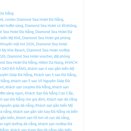
 Đà Nẵng
rẻ
,
combo Diamond Sea Hotel Đà Nẵng
,
el buffet sáng
,
Diamond Sea Hotel có tốt không
,
d Sea Hotel Đà Nẵng
,
Diamond Sea Hotel Đà
 biển Mỹ Khê
,
Diamond Sea Hotel giá phòng
 Khuyến mãi hot 2026
,
Diamond Sea Hotel
l My Khe Beach
,
Diamond Sea Hotel rooftop
2026
,
Diamond Sea Hotel voucher
,
đặt phòng
ond Sea Hotel Đà Nẵng
,
Hilton Da Nang
,
KHACH
4 SAO ĐÀ NẴNG
,
khách sạn 4 sao gần biển Mỹ
guyên Giáp Đà Nẵng
,
Khách sạn 5 sao Đà Nẵng
,
à Nẵng
,
khách sạn 5 sao Võ Nguyên Giáp Đà
bơi
,
khách sạn couples Đà Nẵng
,
khách sạn
ffet sáng ngon
,
Khách Sạn Đà Nẵng Cao Cấp
,
h sạn Đà Nẵng cho gia đình
,
khách sạn đà nẵng
nguyên giáp đà nẵng
,
Khách sạn gần biển Mỹ
đà nẵng
,
khách sạn gần sân bay Đà Nẵng và biển
 gần biển
,
khách sạn hồ bơi vô cực đà nẵng
,
ạn nghỉ dưỡng đà nẵng
,
khách sạn rooftop Đà
à Nẵng
,
khách sạn trung tâm đà nẵng gần biển
,