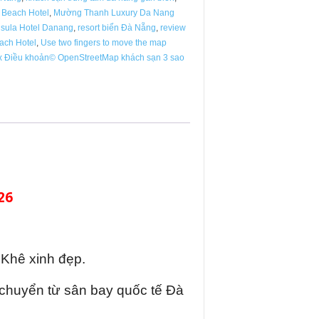
 Beach Hotel
,
Mường Thanh Luxury Da Nang
sula Hotel Danang
,
resort biển Đà Nẵng
,
review
ach Hotel
,
Use two fingers to move the map
ox Điều khoản© OpenStreetMap khách sạn 3 sao
26
 Khê xinh đẹp.
 chuyển từ sân bay quốc tế Đà