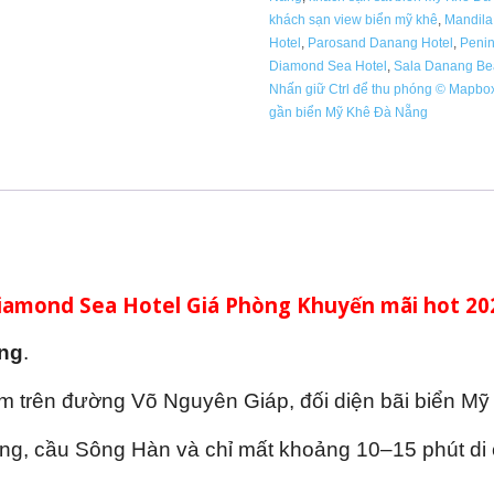
khách sạn view biển mỹ khê
,
Mandila
Hotel
,
Parosand Danang Hotel
,
Penin
Diamond Sea Hotel
,
Sala Danang Be
Nhấn giữ Ctrl để thu phóng © Mapb
gần biển Mỹ Khê Đà Nẵng
iamond Sea Hotel Giá Phòng Khuyến mãi hot 20
ng
.
m trên đường Võ Nguyên Giáp, đối diện bãi biển Mỹ
Rồng, cầu Sông Hàn và chỉ mất khoảng 10–15 phút di