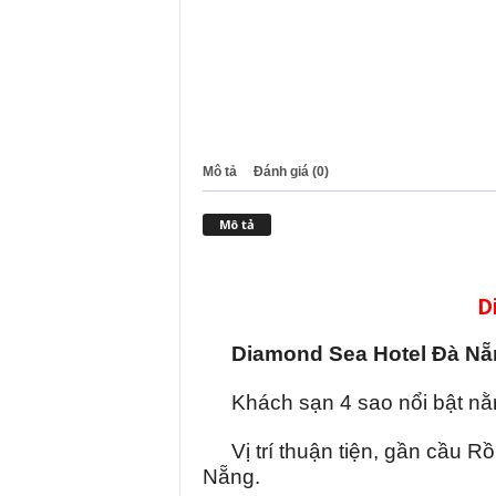
Mô tả
Đánh giá (0)
Mô tả
D
Diamond Sea Hotel Đà Nẵ
Khách sạn 4 sao nổi bật nằ
Vị trí thuận tiện, gần cầu 
Nẵng.