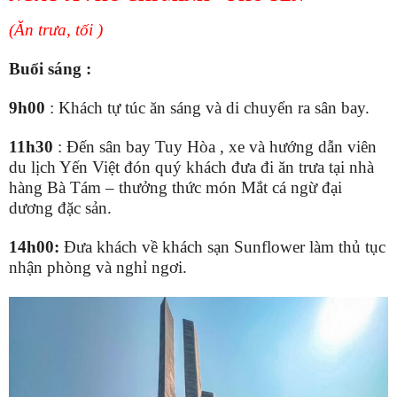
(
Ăn
trưa,
tối
)
Buổ
i
sáng
:
9h00
:
Khách tự túc
ăn sáng và
di chuyển ra sân bay
.
11h30
:
Đến sân bay Tuy Hòa
, x
e và hướng dẫn viên
du lịch Yến Việt đón quý khách
đưa đi ăn trưa tại nhà
hàng Bà Tám – thưởng thức món Mắt cá ngừ đại
dương đặc sản
.
14
h00
:
Đ
ưa khách về khách sạn
Sunflo
wer
làm thủ tục
nhận phòng
và
nghỉ ngơi
.