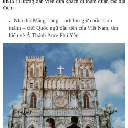
8h15
:
Hướng dẫn viên đưa khách
đi tham quan
các địa
điểm :
Nhà thờ Mằng Lăng – nơ
i lưu giữ cuốn kinh
thánh – ch
ữ
Quốc ngữ đầu tiên của Việt Nam, tìm
hiểu về Á Thánh Anre Phú Yên
.