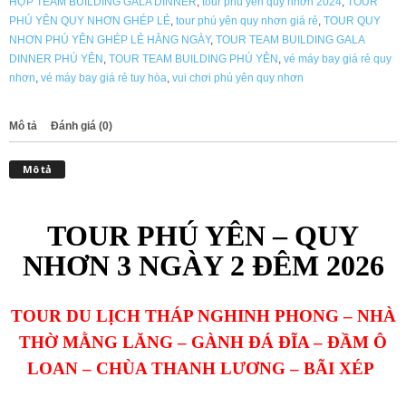
HỢP TEAM BUILDING GALA DINNER
,
tour phú yên quy nhơn 2024
,
TOUR
số
PHÚ YÊN QUY NHƠN GHÉP LẺ
,
tour phú yên quy nhơn giá rẻ
,
TOUR QUY
lượng
NHƠN PHÚ YÊN GHÉP LẺ HẰNG NGÀY
,
TOUR TEAM BUILDING GALA
DINNER PHÚ YÊN
,
TOUR TEAM BUILDING PHÚ YÊN
,
vé máy bay giá rẻ quy
nhơn
,
vé máy bay giá rẻ tuy hòa
,
vui chơi phú yên quy nhơn
Mô tả
Đánh giá (0)
Mô tả
TOUR PHÚ YÊN – QUY
NHƠN 3 NGÀY 2 ĐÊM 2026
TOUR DU LỊCH
THÁP NGHINH PHONG –
NHÀ
THỜ MẰNG LĂNG – GÀNH ĐÁ ĐĨA – ĐẦM Ô
LOAN –
CHÙA THANH LƯƠNG – BÃI XÉP