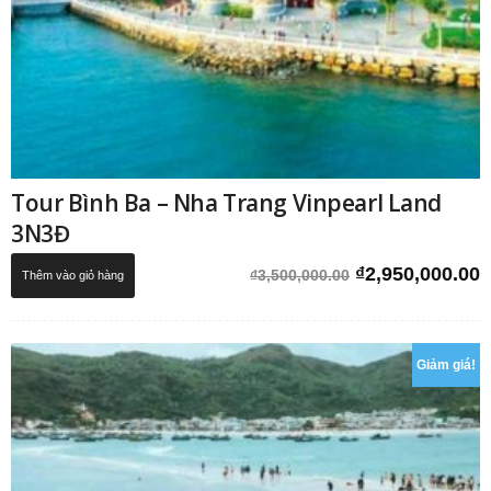
Tour Bình Ba – Nha Trang Vinpearl Land
3N3Đ
Giá
G
₫
2,950,000.00
₫
3,500,000.00
Thêm vào giỏ hàng
gốc
h
là:
t
₫3,500,000.00.
l
₫
Giảm giá!