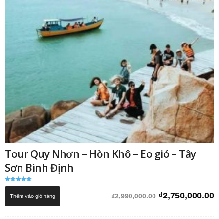
Tour Quy Nhơn – Hòn Khô – Eo gió – Tây
Sơn Bình Định
Được xếp
hạng
Giá
G
₫
2,750,000.00
₫
2,990,000.00
Thêm vào giỏ hàng
5.00
5 sao
gốc
h
là:
t