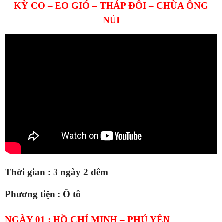
KỲ CO – EO GIÓ
–
THÁP ĐÔI
– CHÙA ÔNG
NÚI
Thời gian :
3
ngày
2
đêm
Phương tiện :
Ô
tô
NGÀY 01 : HỒ CHÍ MINH –
PHÚ YÊN