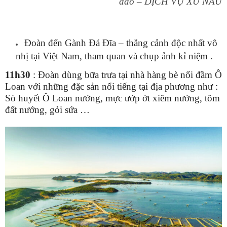
đáo – DỊCH VỤ XỨ NẪU
Đoàn đến Gành Đá
Đ
ĩa – thắng cảnh độc nhất vô
nhị tại Việt Nam, tham quan và chụp ảnh kỉ niệm
.
11h30
:
Đoàn dùng bữa trưa tại nhà hàng
bè nổi
đầm Ô
Loan với những đặc sản nổi tiếng
tại địa phương như
:
Sò huyết Ô Loan nướng, mực ướp ớt xiêm nướng, tôm
đất nướng, gỏi sứa
…