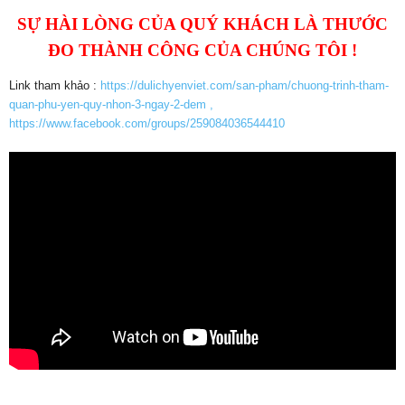
SỰ HÀI LÒNG CỦA QUÝ KHÁCH LÀ THƯỚC
ĐO THÀNH CÔNG CỦA CHÚNG TÔI !
Link tham khảo :
https://dulichyenviet.com/san-pham/chuong-trinh-tham-
quan-phu-yen-quy-nhon-3-ngay-2-dem ,
https://www.facebook.com/groups/259084036544410