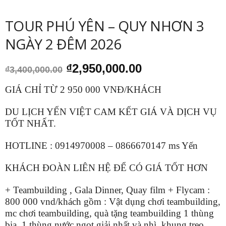
TOUR PHÚ YÊN – QUY NHƠN 3
NGÀY 2 ĐÊM 2026
Giá
Giá
₫
2,950,000.00
₫
3,400,000.00
gốc
hiện
là:
tại
GIÁ CHỈ TỪ 2 950 000 VNĐ/KHÁCH
₫3,400,000.00.
là:
₫2,950,000.00.
DU LỊCH YẾN VIỆT CAM KẾT GIÁ VÀ DỊCH VỤ
TỐT NHẤT.
HOTLINE : 0914970008 – 0866670147 ms Yến
KHÁCH ĐOÀN LIÊN HỆ ĐỂ CÓ GIÁ TỐT HƠN
+ Teambuilding , Gala Dinner, Quay film + Flycam :
800 000 vnd/khách gồm : Vật dụng chơi teambuilding,
mc chơi teambuilding, quà tặng teambuilding 1 thùng
bia, 1 thùng nước ngọt giải nhất và nhì, khung treo