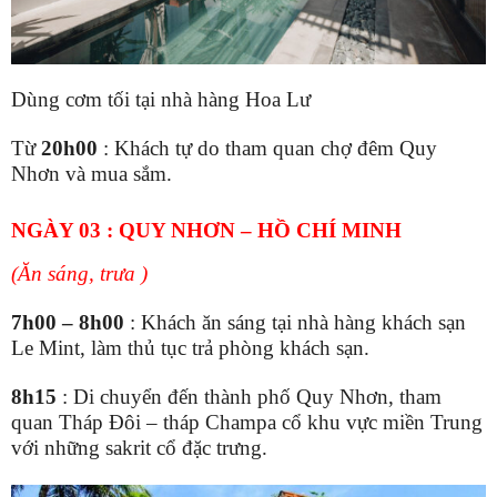
D
ùng cơm
tối tại nhà hàng Hoa Lư
Từ
20h00
:
Khách tự do tham quan chợ đêm
Quy
Nhơn và
mua
sắm.
NGÀY 0
3
:
QUY NHƠN –
HỒ CHÍ MINH
(
Ăn sáng, trưa
)
7h00 – 8h00
:
Khách ăn sáng tại nhà hàng
khách sạn
Le Mint
, làm thủ tục trả phòng khách sạn
.
8h
15
:
Di chuyển đến thành phố
Quy Nhơn,
tham
quan Tháp Đôi
– tháp Champa cổ khu vực miền Trung
với những sakrit cổ đặc trưng.