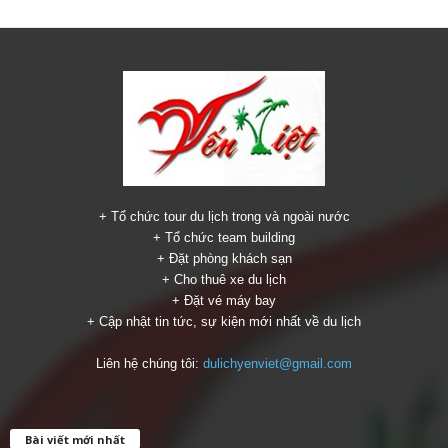
₫2,990,000.00.
l
₫
+ Tổ chức tour du lịch trong và ngoài nước
+ Tổ chức team building
+ Đặt phòng khách sạn
+ Cho thuê xe du lịch
+ Đặt vé máy bay
+ Cập nhật tin tức, sự kiện mới nhất về du lịch
Liên hệ chúng tôi:
dulichyenviet@gmail.com
Bài viết mới nhất