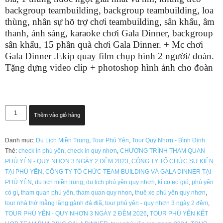
backgroup teambuilding, backgroup teambuilding, loa
thùng, nhân sự hõ trợ chơi teambuilding, sân khấu, âm
thanh, ánh sáng, karaoke chơi Gala Dinner, backgroup
sân khấu, 15 phần quà chơi Gala Dinner. + Mc chơi
Gala Dinner .Ekip quay film chụp hình 2 người/ đoàn.
Tặng dựng video clip + photoshop hình ảnh cho đoàn
TOUR
Thêm vào giỏ hàng
PHÚ
YÊN
Danh mục:
Du Lịch Miền Trung
,
Tour Phú Yên
,
Tour Quy Nhơn - Bình Định
-
Thẻ:
check in phú yên
,
check in quy nhơn
,
CHƯƠNG TRÌNH THAM QUAN
QUY
PHÚ YÊN - QUY NHƠN 3 NGÀY 2 ĐÊM 2023
,
CÔNG TY TỔ CHỨC SỰ KIỆN
NHƠN
TẠI PHÚ YÊN
,
CÔNG TY TỔ CHỨC TEAM BUILDING VÀ GALA DINNER TẠI
3
PHÚ YÊN
,
du lịch miền trung
,
du lịch phú yên quy nhơn
,
kì co eo gió
,
phú yên
NGÀY
có gì
,
tham quan phú yên
,
tham quan quy nhon
,
thuê xe phú yên quy nhơn
,
2
tour nhà thờ mằng lăng gành đá điã
,
tour phú yên - quy nhơn 3 ngày 2 đêm
,
ĐÊM
TOUR PHÚ YÊN - QUY NHƠN 3 NGÀY 2 ĐÊM 2026
,
TOUR PHÚ YÊN KẾT
2026