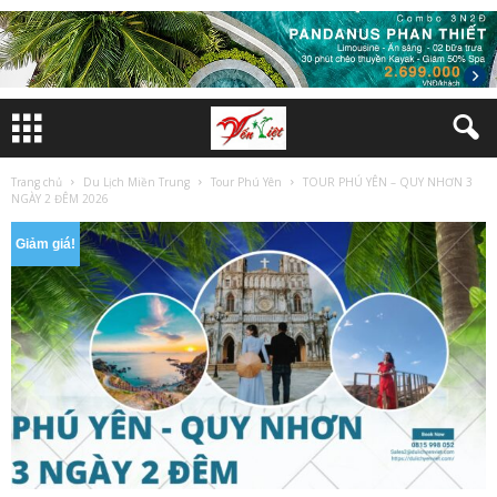
Trang chủ
Du Lịch Miền Trung
Tour Phú Yên
TOUR PHÚ YÊN – QUY NHƠN 3
NGÀY 2 ĐÊM 2026
Giảm giá!