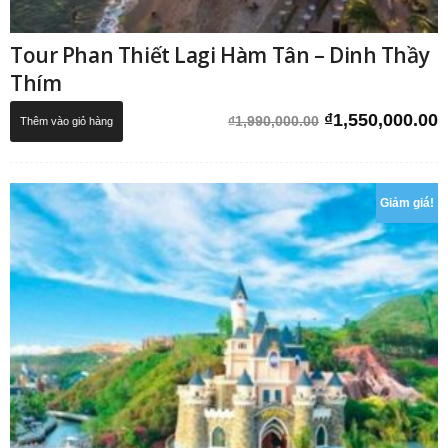
Tour Phan Thiết Lagi Hàm Tân – Dinh Thầy
Thím
Giá
G
₫
1,550,000.00
₫
1,990,000.00
Thêm vào giỏ hàng
gốc
h
là:
t
₫1,990,000.00.
l
₫
Giảm giá!