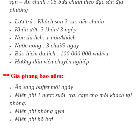
sạn –
Ă
n chính : 05
bữa chính theo đặc sản địa
phương
Lưu trú : Khách sạn 3 sao tiêu chuẩn
Khăn ướt: 3 khăn/ 3 ngày
Nón du lịch: 1 nón/khách
Nước uố
ng :
3
chai/
3
ngày
Bảo hiểm du lịch : 100 000 000 vnđ/vụ.
Hướng dẫn viên chuyên nghiệp.
** Giá phòng bao gồm:
Ăn sáng buffet mỗi ngày
Miễn phí 1 nước suối, trà, café cho mỗi khách tại
phòng.
Miễn phí phòng gym
Miễn phí hồ bơi