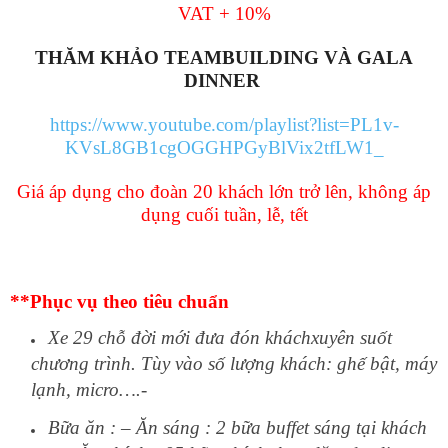
VAT + 10%
THĂM KHẢO TEAMBUILDING VÀ GALA
DINNER
https://www.youtube.com/playlist?list=PL1v-
KVsL8GB1cgOGGHPGyBlVix2tfLW1_
Giá áp dụ
ng cho đoàn
2
0 khách lớn trở lên, không áp
dụng cuối tuần, lễ, tết
**Phục vụ theo tiêu chuẩn
Xe
29 chỗ
đời mới đưa đón kháchxuyên suốt
chương trình. Tùy vào số lượng khách: ghế bật, máy
lạnh, micro….-
Bữa ăn : –
Ăn sáng : 2 bữ
a buffet sáng
tại
khách