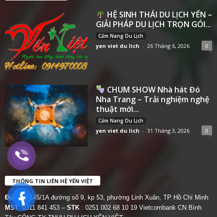
HỆ SINH THÁI DU LỊCH YẾN –
GIẢI PHÁP DU LỊCH TRỌN GÓI...
Cẩm Nang Du Lịch
yen viet du lich
-
26 Tháng 6, 2026
0
CHUM SHOW Nhà hát Đó
Nha Trang – Trải nghiệm nghệ
thuật mới...
Cẩm Nang Du Lịch
yen viet du lich
-
31 Tháng 3, 2026
0
THÔNG TIN LIÊN HỆ YẾN VIỆT
Địa chỉ:
145/1A đường số 9, kp 53, phường Linh Xuân, TP Hồ Chí Minh
MST
: 0311 841 453 –
STK
: 0251 002 68 10 19 Vietcombank CN Bình