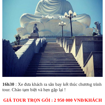
1
6
h
3
0
:
Xe đưa
khách
ra sân bay kết thúc chương trình
tour. Chào tạm biệt và hẹn gặp lại !
GIÁ TOUR TRỌN GÓI : 2 950 000 VNĐ/KHÁCH