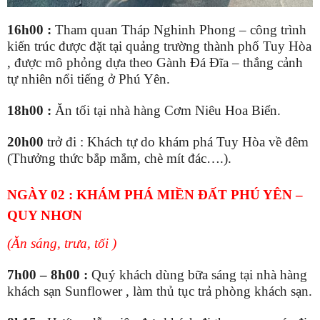
1
6
h0
0
:
T
ham quan Tháp Nghinh Phong –
công trình
kiến trúc
được đặt tại quảng trường
thành phố Tuy Hòa
, được mô phỏng
dựa theo Gành Đá Đĩa
– thắng cảnh
tự nhiên nổi tiếng ở Phú Yên
.
18h
0
0
:
Ăn tối tại nhà hàng
Cơm Niêu Hoa Biển
.
20h00
trở đi
: Khách tự do khám phá Tuy Hòa về đêm
(Thưởng thức
bắp mắm, chè mít đác….)
.
NGÀY 02 : KHÁM PHÁ MIỀN ĐẤT PHÚ YÊN
–
QUY NHƠN
(
Ăn sáng, trưa,
tối
)
7h00 – 8h00 :
Quý k
hách
dùng bữa
sáng tạ
i nhà hàng
khách sạn Sunflower
, làm thủ tục trả phòng khách sạn
.