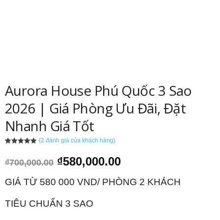
Aurora House Phú Quốc 3 Sao
2026 | Giá Phòng Ưu Đãi, Đặt
Nhanh Giá Tốt
(
2
đánh giá của khách hàng)
5.00
2
trên 5
dựa trên
Giá
Giá
₫
580,000.00
₫
700,000.00
đánh giá
gốc
hiện
là:
tại
GIÁ TỪ 580 000 VND/ PHÒNG 2 KHÁCH
₫700,000.00.
là:
₫580,000.00.
TIÊU CHUẨN 3 SAO