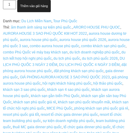
Aurora
Thêm vào giỏ hàng
House
Phú
Danh mục:
Du Lịch Miền Nam
,
Tour Phú Quốc
Quốc
Thẻ:
âm thanh ánh sáng sự kiện phú quốc.
,
ARORO HOUSE PHU QUOC
,
3
AURORA HOUSE 3 SAO PHÚ QUỐC KM HOT 2022
,
aurora house dương tơ
Sao
phú quốc
,
aurora house phú quốc
,
aurora house phú quốc 2026
,
aurora house
2026
phú quốc 3 sao
,
combo aurora house phú quốc
,
combo khách sạn phú quốc
,
|
combo Phú Quốc vé máy bay khách sạn
,
du lịch doanh nghiệp phú quốc
,
du
Giá
lịch kết hợp hội nghị phú quốc
,
du lịch phú quốc
,
du lịch phú quốc 2026
,
DU
Phòng
LỊCH PHÚ QUỐC 3 NGÀY 2 ĐÊM
,
DU LỊCH PHÚ QUỐC 4 NGÀY 3 ĐÊM
,
đặt
Ưu
phòng aurora house phú quốc
,
đặt phòng khách sạn phú quốc
,
gala dinner
Đãi,
phú quốc
,
GIÁ PHÒNG AURORA HOUSE 3 SAO PHÚ QUỐC 2023
,
giá phòng
Đặt
aurora house phú quốc
,
hội nghị khách hàng phú quốc
,
hội thảo phú quốc
,
Nhanh
khách sạn 3 sao phú quốc
,
khách sạn 4 sao phú quốc
,
khách sạn aurora
Giá
house phú quốc
,
khách sạn gần biển Phú Quốc
,
khách sạn gần sân bay Phú
Tốt
Quốc
,
khách sạn phú quốc giá rẻ
,
khách sạn phú quốc khuyến mãi
,
khách sạn
số
tổ chức hội nghị phú quốc
,
MICE Phú Quốc
,
phòng khách sạn phú quốc giá rẻ
,
lượng
resort phú quốc giá tốt
,
resort tổ chức gala dinner phú quốc
,
resort tổ chức
team building phú quốc
,
sự kiện doanh nghiệp phú quốc
,
team building phú
quốc
,
thuê MC gala dinner phú quốc
,
tổ chức gala dinner phú quốc
,
tổ chức