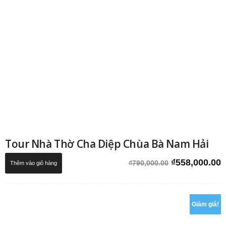
Tour Nhà Thờ Cha Diệp Chùa Bà Nam Hải
Giá
G
₫
558,000.00
₫
790,000.00
Thêm vào giỏ hàng
gốc
h
là:
t
₫790,000.00.
l
₫
Giảm giá!