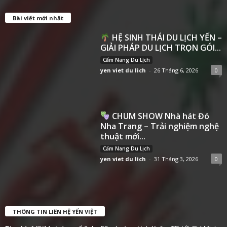
Bài viết mới nhất
HỆ SINH THÁI DU LỊCH YẾN –
GIẢI PHÁP DU LỊCH TRỌN GÓI...
Cẩm Nang Du Lịch
yen viet du lich
-
26 Tháng 6, 2026
0
CHUM SHOW Nhà hát Đó
Nha Trang – Trải nghiệm nghệ
thuật mới...
Cẩm Nang Du Lịch
yen viet du lich
-
31 Tháng 3, 2026
0
THÔNG TIN LIÊN HỆ YẾN VIỆT