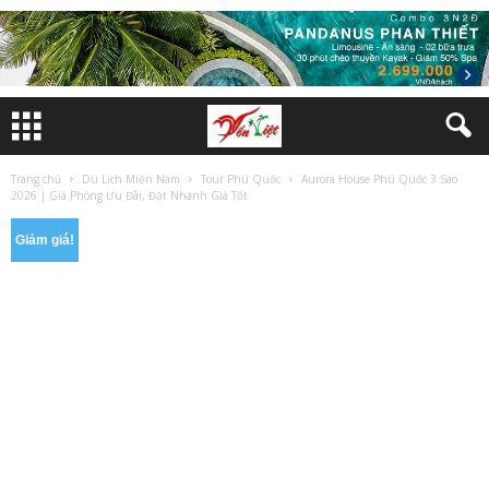
Trang chủ
Du Lịch Miền Nam
Tour Phú Quốc
Aurora House Phú Quốc 3 Sao
2026 | Giá Phòng Ưu Đãi, Đặt Nhanh Giá Tốt
Giảm giá!