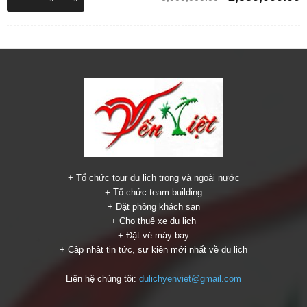
5 sao
gốc
h
là:
t
₫5,000,000.00.
l
₫
+ Tổ chức tour du lịch trong và ngoài nước
+ Tổ chức team building
+ Đặt phòng khách sạn
+ Cho thuê xe du lịch
+ Đặt vé máy bay
+ Cập nhật tin tức, sự kiện mới nhất về du lịch
Liên hệ chúng tôi:
dulichyenviet@gmail.com