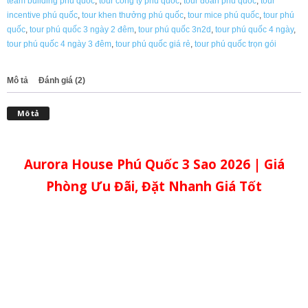
team building phú quốc
,
tour công ty phú quốc
,
tour đoàn phú quốc
,
tour
incentive phú quốc
,
tour khen thưởng phú quốc
,
tour mice phú quốc
,
tour phú
quốc
,
tour phú quốc 3 ngày 2 đêm
,
tour phú quốc 3n2d
,
tour phú quốc 4 ngày
,
tour phú quốc 4 ngày 3 đêm
,
tour phú quốc giá rẻ
,
tour phú quốc trọn gói
Mô tả
Đánh giá (2)
Mô tả
Aurora House Phú Quốc 3 Sao 2026 | Giá
Phòng Ưu Đãi, Đặt Nhanh Giá Tốt