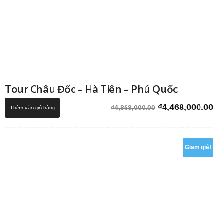
Tour Châu Đốc – Hà Tiên – Phú Quốc
Giá
G
₫
4,468,000.00
₫
4,868,000.00
Thêm vào giỏ hàng
gốc
h
là:
t
₫4,868,000.00.
l
₫
Giảm giá!