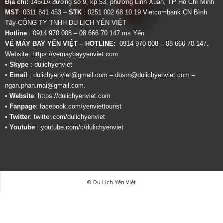
Địa chỉ:
145/1A đường số 9, kp 53, phường Linh Xuân, TP Hồ Chí Minh
MST
: 0311 841 453 –
STK
: 0251 002 68 10 19 Vietcombank CN Bình
Tây-CÔNG TY TNHH DU LỊCH YẾN VIỆT
Hotline
: 0914 970 008 – 08 666 70 147 ms Yến
VÉ MÁY BAY YẾN VIỆT – HOTLINE:
0914 970 008 – 08 666 70 147.
Website:
https://vemaybayyenviet.com
•
Skype
: dulichyenviet
•
Email
:
dulichyenviet@gmail.com
–
dosm@dulichyenviet.com
–
ngan.phan.mai@gmail.com
.
•
Website
:
https://dulichyenviet.com
•
Fanpage
:
facebook.com/yenviettourist
•
Twitter
:
twitter.com/dulichyenviet
•
Youtube
:
youtube.com/c/dulichyenviet
© Du Lịch Yến Việt