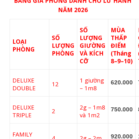
BẢNG GIÁ PHÒNG DÀNH CHO LỮ HÀNH
NĂM 2026
SỐ
MÙA
SỐ
LƯỢNG
THẤP
LOẠI
LƯỢNG
GIƯỜNG
ĐIỂM
PHÒNG
PHÒNG
VÀ KÍCH
(Tháng
CỠ
8–9–10)
DELUXE
1 giường
620.000
12
DOUBLE
– 1m8
DELUXE
2g – 1m8
750.000
2
TRIPLE
và 1m2
FAMILY
920.000
4
2g – 2m