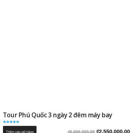
Tour Phú Quốc 3 ngày 2 đêm máy bay
Được xếp
hạng
Giá
G
₫
2,550,000.00
₫
5,000,000.00
Thêm vào giỏ hàng
5.00