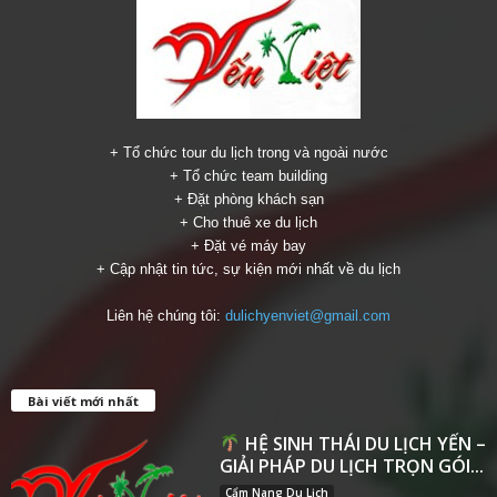
+ Tổ chức tour du lịch trong và ngoài nước
+ Tổ chức team building
+ Đặt phòng khách sạn
+ Cho thuê xe du lịch
+ Đặt vé máy bay
+ Cập nhật tin tức, sự kiện mới nhất về du lịch
Liên hệ chúng tôi:
dulichyenviet@gmail.com
Bài viết mới nhất
HỆ SINH THÁI DU LỊCH YẾN –
GIẢI PHÁP DU LỊCH TRỌN GÓI...
Cẩm Nang Du Lịch