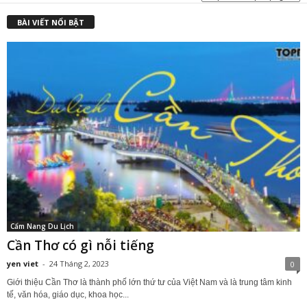
₫
BÀI VIẾT NỔI BẬT
Cẩm Nang Du Lịch
Cần Thơ có gì nỗi tiếng
yen viet
-
24 Tháng 2, 2023
0
Giới thiệu Cần Thơ là thành phố lớn thứ tư của Việt Nam và là trung tâm kinh
tế, văn hóa, giáo dục, khoa học...