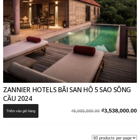
ZANNIER HOTELS BÃI SAN HÔ 5 SAO SÔNG
CẦU 2024
Giá
G
₫
3,538,000.00
₫
6,000,000.00
Thêm vào giỏ hàng
gốc
h
là:
t
₫6,000,000.00.
l