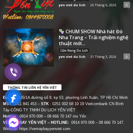
yen viet du lich
-
26 Tháng 6, 2026
0
CHUM SHOW Nhà hát Đó
Nha Trang – Trải nghiệm nghệ
thuật mới...
Cẩm Nang Du Lịch
yen viet du lich
-
31 Tháng 3, 2026
0
THÔNG TIN LIÊN HỆ YẾN VIỆT
Địa chỉ:
145/1A đường số 9, kp 53, phường Linh Xuân, TP Hồ Chí Minh
MST
: 0311 841 453 –
STK
: 0251 002 68 10 19 Vietcombank CN Bình
Tây-CÔNG TY TNHH DU LỊCH YẾN VIỆT
Hotline
: 0914 970 008 – 08 666 70 147 ms Yến
VÉ MÁY BAY YẾN VIỆT – HOTLINE:
0914 970 008 – 08 666 70 147.
Website:
https://vemaybayyenviet.com