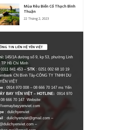
Mùa Rêu Biển Cổ Thạch Bình
Thuận
22 Tháng 2, 2023
NG TIN LIÊN HỆ YẾN VIỆT
hỉ:
145/1A đường số 9, kp 53, phường Linh
 TP Hồ Chí Minh
 0311 841 453 –
STK
: 0251 002 68 10 19
combank CN Bình Tây-CÔNG TY TNHH DU
 YẾN VIỆT
ne
: 0914 970 008 – 08 666 70 147 ms Yến
ÁY BAY YẾN VIỆT – HOTLINE:
0914 970
 08 666 70 147. Website:
://vemaybayyenviet.com
pe
: dulichyenviet
il
:
dulichyenviet@gmail.com
–
dulichyenviet.com
–