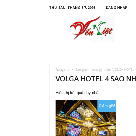
THỨ SÁU, THÁNG 8 7, 2026
ĐĂNG NHẬP
D
u
L
ị
c
h
Y
ế
n
Trang chủ
Sản phẩm được gắn thẻ “VOLGA HOTEL 
V
VOLGA HOTEL 4 SAO N
i
ệ
t
Hiển thị kết quả duy nhất
Giảm giá!