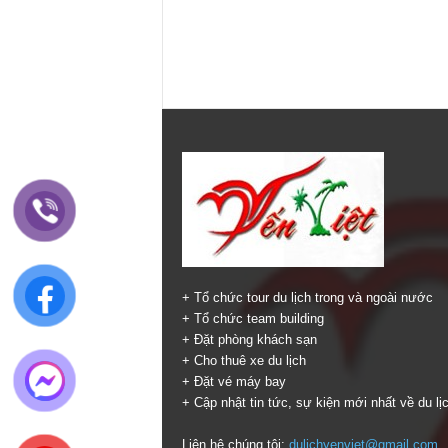
+ Tổ chức tour du lịch trong và ngoài nước
+ Tổ chức team building
+ Đặt phòng khách sạn
+ Cho thuê xe du lịch
+ Đặt vé máy bay
+ Cập nhật tin tức, sự kiện mới nhất về du lị
Liên hệ chúng tôi:
dulichyenviet@gmail.com