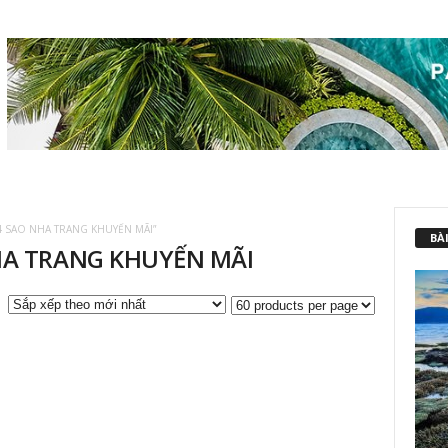
4 SAO NHA TRANG KHUYẾN MÃI”
BÀI
HA TRANG KHUYẾN MÃI