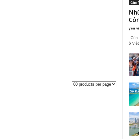
Cẩm 
Nhữ
Côn
yen v
Côn Đ
ở Việt