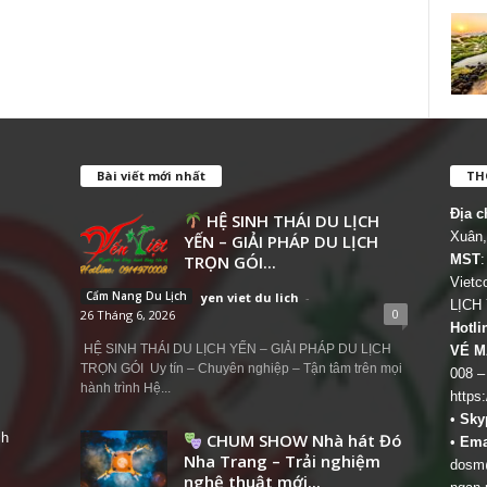
Bài viết mới nhất
THÔ
Địa c
HỆ SINH THÁI DU LỊCH
Xuân,
YẾN – GIẢI PHÁP DU LỊCH
TRỌN GÓI...
MST
:
Viet
Cẩm Nang Du Lịch
yen viet du lich
-
LỊCH
0
26 Tháng 6, 2026
Hotli
HỆ SINH THÁI DU LỊCH YẾN – GIẢI PHÁP DU LỊCH
VÉ M
TRỌN GÓI Uy tín – Chuyên nghiệp – Tận tâm trên mọi
008 –
hành trình Hệ...
https
•
Sky
ch
CHUM SHOW Nhà hát Đó
•
Ema
Nha Trang – Trải nghiệm
dosm@
nghệ thuật mới...