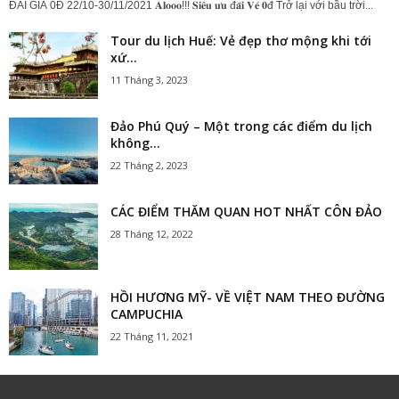
ĐÃI GIÁ 0Đ 22/10-30/11/2021 𝐀𝐥𝐨𝐨𝐨!!! 𝐒𝐢𝐞̂𝐮 𝐮̛𝐮 đ𝐚̃𝐢 𝐕𝐞́ 𝟎đ Trở lại với bầu trời...
Tour du lịch Huế: Vẻ đẹp thơ mộng khi tới
xứ...
11 Tháng 3, 2023
Đảo Phú Quý – Một trong các điểm du lịch
không...
22 Tháng 2, 2023
CÁC ĐIỂM THĂM QUAN HOT NHẤT CÔN ĐẢO
28 Tháng 12, 2022
HỒI HƯƠNG MỸ- VỀ VIỆT NAM THEO ĐƯỜNG
CAMPUCHIA
22 Tháng 11, 2021