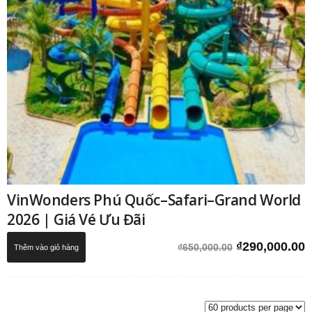
VinWonders Phú Quốc–Safari–Grand World
2026 | Giá Vé Ưu Đãi
Giá
G
₫
290,000.00
₫
650,000.00
Thêm vào giỏ hàng
gốc
h
là:
t
₫650,000.00.
l