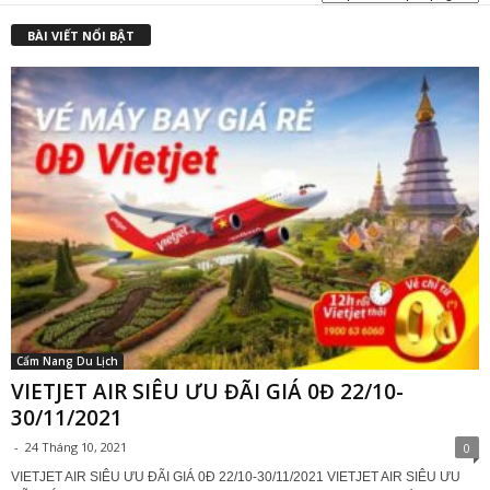
₫
BÀI VIẾT NỔI BẬT
Cẩm Nang Du Lịch
VIETJET AIR SIÊU ƯU ĐÃI GIÁ 0Đ 22/10-
30/11/2021
-
24 Tháng 10, 2021
0
VIETJET AIR SIÊU ƯU ĐÃI GIÁ 0Đ 22/10-30/11/2021 VIETJET AIR SIÊU ƯU