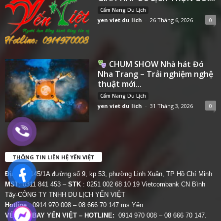
Cẩm Nang Du Lịch
yen viet du lich
-
26 Tháng 6, 2026
0
CHUM SHOW Nhà hát Đó
Nha Trang – Trải nghiệm nghệ
thuật mới...
Cẩm Nang Du Lịch
yen viet du lich
-
31 Tháng 3, 2026
0
THÔNG TIN LIÊN HỆ YẾN VIỆT
Địa chỉ:
145/1A đường số 9, kp 53, phường Linh Xuân, TP Hồ Chí Minh
MST
: 0311 841 453 –
STK
: 0251 002 68 10 19 Vietcombank CN Bình
Tây-CÔNG TY TNHH DU LỊCH YẾN VIỆT
Hotline
: 0914 970 008 – 08 666 70 147 ms Yến
VÉ MÁY BAY YẾN VIỆT – HOTLINE:
0914 970 008 – 08 666 70 147.