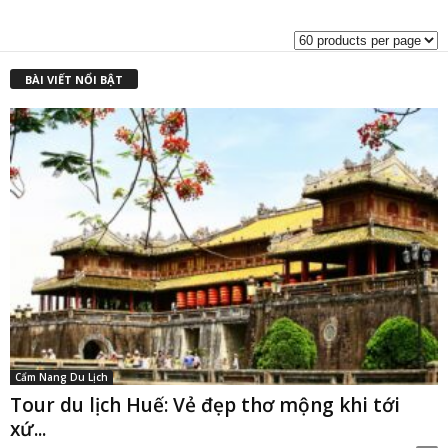
là:
t
₫1,600,000.0
l
₫
BÀI VIẾT NỔI BẬT
Cẩm Nang Du Lịch
Tour du lịch Huế: Vẻ đẹp thơ mộng khi tới
xứ...