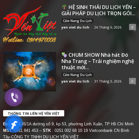
HỆ SINH THÁI DU LỊCH YẾN –
GIẢI PHÁP DU LỊCH TRỌN GÓI...
Cẩm Nang Du Lịch
yen viet du lich
-
26 Tháng 6, 2026
0
CHUM SHOW Nhà hát Đó
Nha Trang – Trải nghiệm nghệ
thuật mới...
Cẩm Nang Du Lịch
yen viet du lich
-
31 Tháng 3, 2026
0
THÔNG TIN LIÊN HỆ YẾN VIỆT
Địa chỉ:
145/1A đường số 9, kp 53, phường Linh Xuân, TP Hồ Chí Minh
MST
: 0311 841 453 –
STK
: 0251 002 68 10 19 Vietcombank CN Bình
Tây-CÔNG TY TNHH DU LỊCH YẾN VIỆT