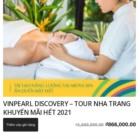
VINPEARL DISCOVERY – TOUR NHA TRANG
KHUYẾN MÃI HẾT 2021
Giá
G
₫
866,000.00
₫
1,600,000.00
Thêm vào giỏ hàng
gốc
h