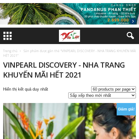
Trang chủ
Sản phẩm được gắn thẻ “VINPEARL DISCOVERY - NHA TRANG KHUYẾN MÃI
HẾT 2021”
VINPEARL DISCOVERY - NHA TRANG
KHUYẾN MÃI HẾT 2021
Hiển thị kết quả duy nhất
Giảm giá!