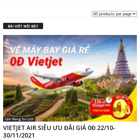
là:
t
₫2,000,000.00.
l
₫
BÀI VIẾT NỔI BẬT
Cẩm Nang Du Lịch
VIETJET AIR SIÊU ƯU ĐÃI GIÁ 0Đ 22/10-
30/11/2021