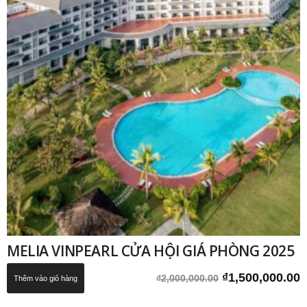
MELIA VINPEARL CỬA HỘI GIÁ PHÒNG 2025
Giá
G
₫
1,500,000.00
₫
2,000,000.00
Thêm vào giỏ hàng
gốc
h