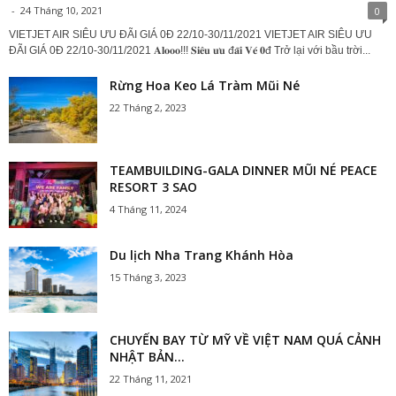
-
24 Tháng 10, 2021
0
VIETJET AIR SIÊU ƯU ĐÃI GIÁ 0Đ 22/10-30/11/2021 VIETJET AIR SIÊU ƯU
ĐÃI GIÁ 0Đ 22/10-30/11/2021 𝐀𝐥𝐨𝐨𝐨!!! 𝐒𝐢𝐞̂𝐮 𝐮̛𝐮 đ𝐚̃𝐢 𝐕𝐞́ 𝟎đ Trở lại với bầu trời...
Rừng Hoa Keo Lá Tràm Mũi Né
22 Tháng 2, 2023
TEAMBUILDING-GALA DINNER MŨI NÉ PEACE
RESORT 3 SAO
4 Tháng 11, 2024
Du lịch Nha Trang Khánh Hòa
15 Tháng 3, 2023
CHUYẾN BAY TỪ MỸ VỀ VIỆT NAM QUÁ CẢNH
NHẬT BẢN...
22 Tháng 11, 2021