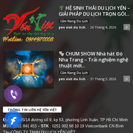
HỆ SINH THÁI DU LỊCH YẾN –
GIẢI PHÁP DU LỊCH TRỌN GÓI...
Cẩm Nang Du Lịch
yen viet du lich
-
26 Tháng 6, 2026
0
CHUM SHOW Nhà hát Đó
Nha Trang – Trải nghiệm nghệ
thuật mới...
Cẩm Nang Du Lịch
yen viet du lich
-
31 Tháng 3, 2026
0
THÔNG TIN LIÊN HỆ YẾN VIỆT
Địa chỉ:
145/1A đường số 9, kp 53, phường Linh Xuân, TP Hồ Chí Minh
MST
: 0311 841 453 –
STK
: 0251 002 68 10 19 Vietcombank CN Bình
Tây-CÔNG TY TNHH DU LỊCH YẾN VIỆT