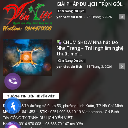
GIẢI PHÁP DU LỊCH TRỌN GÓI...
Cẩm Nang Du Lịch
yen viet du lich
-
26 Tháng 6, 2026
0
CHUM SHOW Nhà hát Đó
Nha Trang – Trải nghiệm nghệ
thuật mới...
Cẩm Nang Du Lịch
yen viet du lich
-
31 Tháng 3, 2026
0
THÔNG TIN LIÊN HỆ YẾN VIỆT
Địa chỉ:
145/1A đường số 9, kp 53, phường Linh Xuân, TP Hồ Chí Minh
MST
: 0311 841 453 –
STK
: 0251 002 68 10 19 Vietcombank CN Bình
Tây-CÔNG TY TNHH DU LỊCH YẾN VIỆT
Hotline
: 0914 970 008 – 08 666 70 147 ms Yến