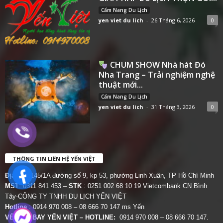
Cẩm Nang Du Lịch
yen viet du lich
-
26 Tháng 6, 2026
0
CHUM SHOW Nhà hát Đó
Nha Trang – Trải nghiệm nghệ
thuật mới...
Cẩm Nang Du Lịch
yen viet du lich
-
31 Tháng 3, 2026
0
THÔNG TIN LIÊN HỆ YẾN VIỆT
Địa chỉ:
145/1A đường số 9, kp 53, phường Linh Xuân, TP Hồ Chí Minh
MST
: 0311 841 453 –
STK
: 0251 002 68 10 19 Vietcombank CN Bình
Tây-CÔNG TY TNHH DU LỊCH YẾN VIỆT
Hotline
: 0914 970 008 – 08 666 70 147 ms Yến
VÉ MÁY BAY YẾN VIỆT – HOTLINE:
0914 970 008 – 08 666 70 147.