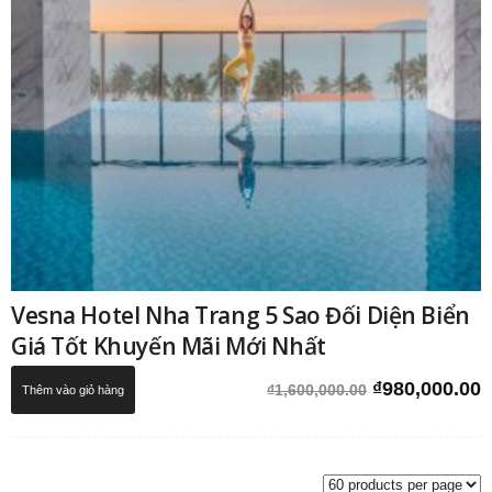
Vesna Hotel Nha Trang 5 Sao Đối Diện Biển
Giá Tốt Khuyến Mãi Mới Nhất
Giá
G
₫
980,000.00
₫
1,600,000.00
Thêm vào giỏ hàng
gốc
h
là:
t
₫1,600,000.0
l