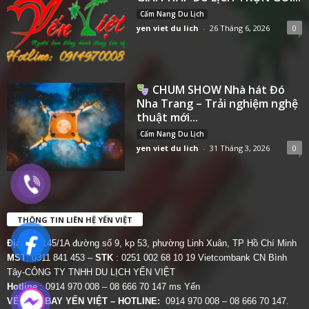
Cẩm Nang Du Lịch
yen viet du lich
-
26 Tháng 6, 2026
0
CHUM SHOW Nhà hát Đó
Nha Trang – Trải nghiệm nghệ
thuật mới...
Cẩm Nang Du Lịch
yen viet du lich
-
31 Tháng 3, 2026
0
THÔNG TIN LIÊN HỆ YẾN VIỆT
Địa chỉ:
145/1A đường số 9, kp 53, phường Linh Xuân, TP Hồ Chí Minh
MST
: 0311 841 453 –
STK
: 0251 002 68 10 19 Vietcombank CN Bình
Tây-CÔNG TY TNHH DU LỊCH YẾN VIỆT
Hotline
: 0914 970 008 – 08 666 70 147 ms Yến
VÉ MÁY BAY YẾN VIỆT – HOTLINE:
0914 970 008 – 08 666 70 147.