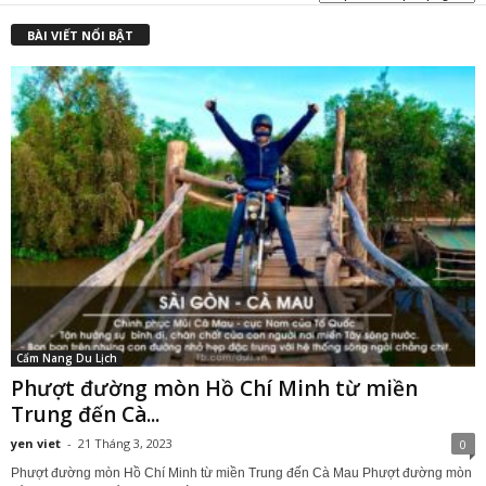
₫
BÀI VIẾT NỔI BẬT
Cẩm Nang Du Lịch
Phượt đường mòn Hồ Chí Minh từ miền
Trung đến Cà...
yen viet
-
21 Tháng 3, 2023
0
Phượt đường mòn Hồ Chí Minh từ miền Trung đến Cà Mau Phượt đường mòn