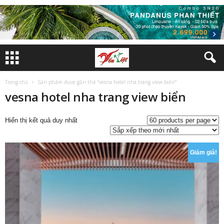
Trang chủ
Sản phẩm được gắn thẻ “vesna hotel nha trang view biển”
vesna hotel nha trang view biển
Hiển thị kết quả duy nhất
Giảm giá!