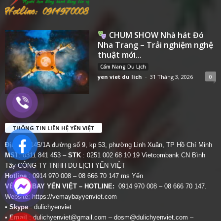
CHUM SHOW Nhà hát Đó
Nha Trang – Trải nghiệm nghệ
thuật mới...
Cẩm Nang Du Lịch
yen viet du lich
-
31 Tháng 3, 2026
0
THÔNG TIN LIÊN HỆ YẾN VIỆT
Địa chỉ:
145/1A đường số 9, kp 53, phường Linh Xuân, TP Hồ Chí Minh
MST
: 0311 841 453 –
STK
: 0251 002 68 10 19 Vietcombank CN Bình
Tây-CÔNG TY TNHH DU LỊCH YẾN VIỆT
Hotline
: 0914 970 008 – 08 666 70 147 ms Yến
VÉ MÁY BAY YẾN VIỆT – HOTLINE:
0914 970 008 – 08 666 70 147.
Website:
https://vemaybayyenviet.com
•
Skype
: dulichyenviet
•
Email
:
dulichyenviet@gmail.com
–
dosm@dulichyenviet.com
–