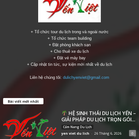
+ Tổ chức tour du lịch trong và ngoài nước
+ Tổ chức team building
+ Đặt phòng khách sạn
+ Cho thuê xe du lịch
+ Đặt vé máy bay
+ Cập nhật tin tức, sự kiện mới nhất về du lịch
Liên hệ chúng tôi:
dulichyenviet@gmail.com
Bài viết mới nhất
HỆ SINH THÁI DU LỊCH YẾN –
GIẢI PHÁP DU LỊCH TRỌN GÓI...
Cẩm Nang Du Lịch
yen viet du lich
-
26 Tháng 6, 2026
0