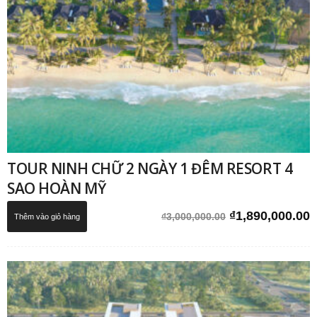
TOUR NINH CHỮ 2 NGÀY 1 ĐÊM RESORT 4
SAO HOÀN MỸ
Giá
G
₫
1,890,000.00
₫
3,000,000.00
Thêm vào giỏ hàng
gốc
h
là:
t
₫3,000,000.00.
l
₫