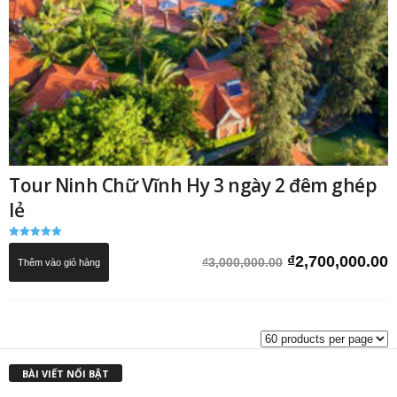
Tour Ninh Chữ Vĩnh Hy 3 ngày 2 đêm ghép
lẻ
Được xếp
hạng
Giá
G
₫
2,700,000.00
₫
3,000,000.00
Thêm vào giỏ hàng
5.00
5 sao
gốc
h
là:
t
₫3,000,000.00.
l
₫
BÀI VIẾT NỔI BẬT