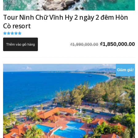
Tour Ninh Chữ Vĩnh Hy 2 ngày 2 đêm Hòn
Cò resort
Được xếp
hạng
Giá
G
₫
1,850,000.00
₫
1,990,000.00
Thêm vào giỏ hàng
5.00
5 sao
gốc
h
là:
t
₫1,990,000.00.
l
Giảm giá!
₫