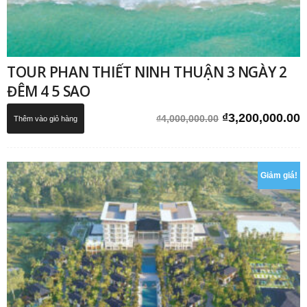
TOUR PHAN THIẾT NINH THUẬN 3 NGÀY 2
ĐÊM 4 5 SAO
Giá
G
₫
3,200,000.00
₫
4,000,000.00
Thêm vào giỏ hàng
gốc
h
là:
t
₫4,000,000.00.
l
Giảm giá!
₫