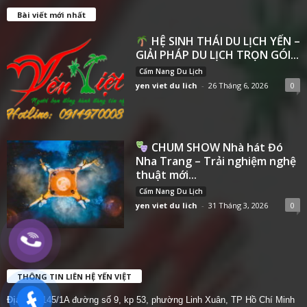
Bài viết mới nhất
HỆ SINH THÁI DU LỊCH YẾN –
GIẢI PHÁP DU LỊCH TRỌN GÓI...
Cẩm Nang Du Lịch
yen viet du lich
-
26 Tháng 6, 2026
0
CHUM SHOW Nhà hát Đó
Nha Trang – Trải nghiệm nghệ
thuật mới...
Cẩm Nang Du Lịch
yen viet du lich
-
31 Tháng 3, 2026
0
THÔNG TIN LIÊN HỆ YẾN VIỆT
Địa chỉ:
145/1A đường số 9, kp 53, phường Linh Xuân, TP Hồ Chí Minh