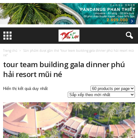
Trang chủ
Sản phẩm được gắn thẻ “tour team building gala dinner phú hải resort mũi
né”
tour team building gala dinner phú
hải resort mũi né
Hiển thị kết quả duy nhất