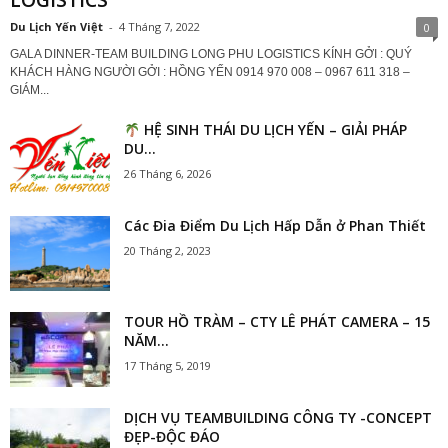
LOGISTICS
Du Lịch Yến Việt
-
4 Tháng 7, 2022
0
GALA DINNER-TEAM BUILDING LONG PHU LOGISTICS KÍNH GỞI : QUÝ
KHÁCH HÀNG NGƯỜI GỞI : HỒNG YẾN 0914 970 008 – 0967 611 318 –
GIÁM...
HỆ SINH THÁI DU LỊCH YẾN – GIẢI PHÁP
DU...
26 Tháng 6, 2026
Các Đia Điểm Du Lịch Hấp Dẫn ở Phan Thiết
20 Tháng 2, 2023
TOUR HỒ TRÀM – CTY LÊ PHÁT CAMERA – 15
NĂM...
17 Tháng 5, 2019
DỊCH VỤ TEAMBUILDING CÔNG TY -CONCEPT
ĐẸP-ĐỘC ĐÁO