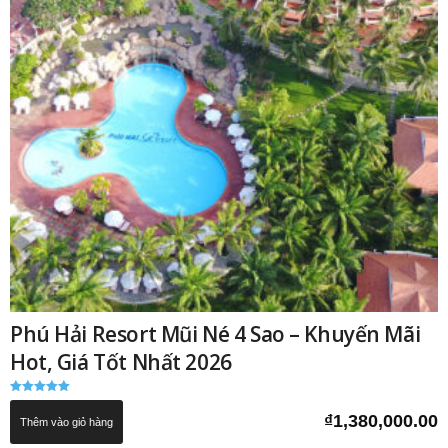
Phú Hải Resort Mũi Né 4 Sao – Khuyến Mãi
Hot, Giá Tốt Nhất 2026
Được xếp
hạng
₫
1,380,000.00
Thêm vào giỏ hàng
5.00
5 sao