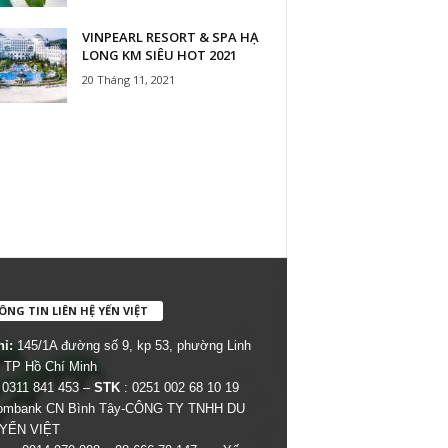
VINPEARL RESORT & SPA HẠ
LONG KM SIÊU HOT 2021
20 Tháng 11, 2021
NG TIN LIÊN HỆ YẾN VIỆT
hỉ:
145/1A đường số 9, kp 53, phường Linh
 TP Hồ Chí Minh
 0311 841 453 –
STK
: 0251 002 68 10 19
combank CN Bình Tây-CÔNG TY TNHH DU
 YẾN VIỆT