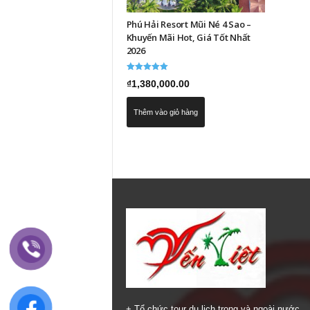
Phú Hải Resort Mũi Né 4 Sao –
Khuyến Mãi Hot, Giá Tốt Nhất
2026
Được xếp
₫
1,380,000.00
hạng
5.00
5 sao
Thêm vào giỏ hàng
+ Tổ chức tour du lịch trong và ngoài nước