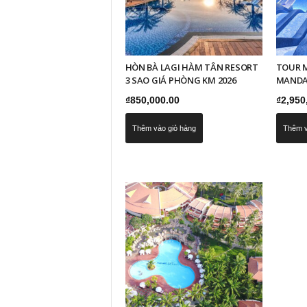
HÒN BÀ LAGI HÀM TÂN RESORT
TOUR M
3 SAO GIÁ PHÒNG KM 2026
MANDA
₫
850,000.00
₫
2,950
Thêm vào giỏ hàng
Thêm v