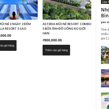
Cẩm 
Nhữ
Bìn
yen v
ŨI NÉ 3 NGÀY 2 ĐÊM
ASTERIA MŨI NÉ RESORT COMBO
LA RESORT 5 SAO
5 BỮA ĂN+ĐỒ UỐNG KO GIỚI
Tỉnh 
HẠN
nhiều
,000.00
gia Cá
₫
900,000.00
ào giỏ hàng
Thêm vào giỏ hàng