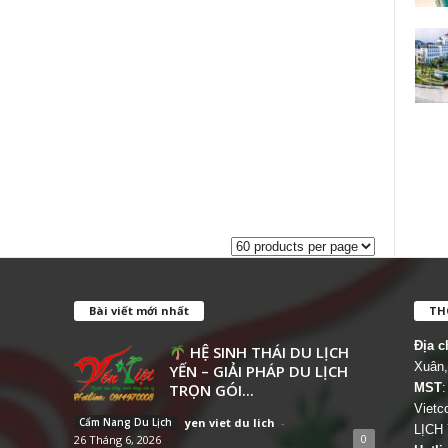
Bài viết mới nhất
THÔ
Địa c
HỆ SINH THÁI DU LỊCH
Xuân,
YẾN – GIẢI PHÁP DU LỊCH
TRỌN GÓI...
MST
:
Viet
Cẩm Nang Du Lịch
yen viet du lich
-
LỊCH
0
26 Tháng 6, 2026