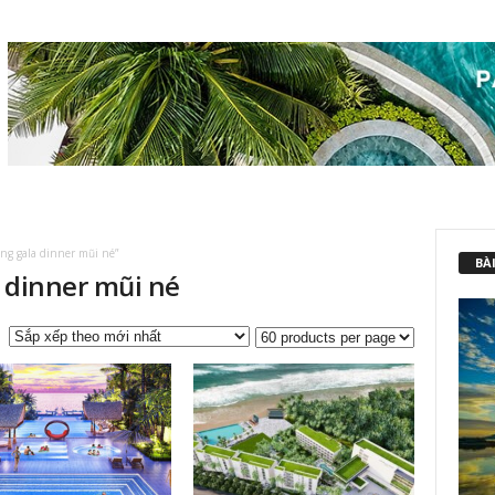
g gala dinner mũi né”
BÀI
a dinner mũi né