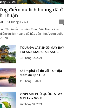
Nang Du Lịch
ng điểm du lịch hoang dã ở
h Thuận
iet
-
14 Tháng 3, 2023
0
Bình Thuận nằm ở miền Trung Việt Nam và có
 điểm du lịch hoang dã hấp dẫn như: Vườn quốc
t Tiên ...
TOUR ĐÀ LẠT 3N2Đ MÁY BAY
TẠI ANA MADARA 5 SAO...
23 Tháng 12, 2021
Khám phá cố đô với TOP địa
điểm du lịch Huế...
11 Tháng 3, 2023
VINPEARL PHÚ QUỐC : STAY
& PLAY – GOLF
26 Tháng 10, 2021