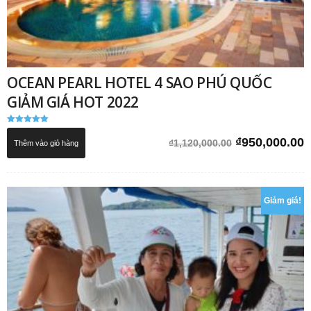
OCEAN PEARL HOTEL 4 SAO PHÚ QUỐC
GIẢM GIÁ HOT 2022
Được xếp
hạng
Giá
G
₫
950,000.00
₫
1,120,000.00
Thêm vào giỏ hàng
5.00
5 sao
gốc
h
là:
t
₫1,120,000.0
l
Giảm giá!
₫