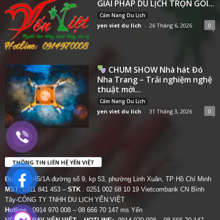
GIẢI PHÁP DU LỊCH TRỌN GÓI...
Cẩm Nang Du Lịch
yen viet du lich
-
26 Tháng 6, 2026
0
CHUM SHOW Nhà hát Đó
Nha Trang – Trải nghiệm nghệ
thuật mới...
Cẩm Nang Du Lịch
yen viet du lich
-
31 Tháng 3, 2026
0
THÔNG TIN LIÊN HỆ YẾN VIỆT
Địa chỉ:
145/1A đường số 9, kp 53, phường Linh Xuân, TP Hồ Chí Minh
MST
: 0311 841 453 –
STK
: 0251 002 68 10 19 Vietcombank CN Bình
Tây-CÔNG TY TNHH DU LỊCH YẾN VIỆT
Hotline
: 0914 970 008 – 08 666 70 147 ms Yến