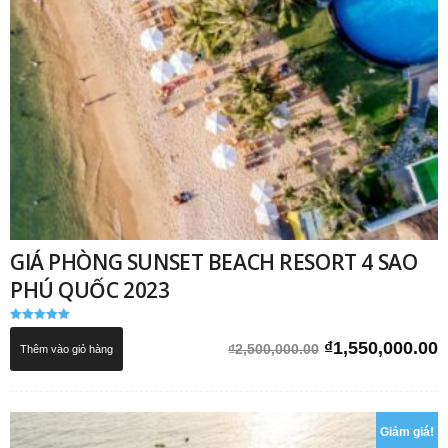
GIÁ PHÒNG SUNSET BEACH RESORT 4 SAO
PHÚ QUỐC 2023
Được xếp
hạng
Giá
G
₫
1,550,000.00
₫
2,500,000.00
Thêm vào giỏ hàng
5.00
5 sao
gốc
h
là:
t
₫2,500,000.00.
l
Giảm giá!
₫