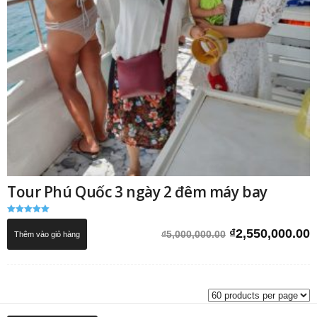
Tour Phú Quốc 3 ngày 2 đêm máy bay
Được xếp
hạng
Giá
G
₫
2,550,000.00
₫
5,000,000.00
Thêm vào giỏ hàng
5.00
5 sao
gốc
h
là:
t
₫5,000,000.00.
l
₫