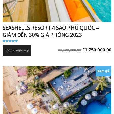
SEASHELLS RESORT 4 SAO PHÚ QUỐC –
GIẢM ĐẾN 30% GIÁ PHÒNG 2023
Được xếp
hạng
Giá
G
₫
1,750,000.00
₫
2,500,000.00
Thêm vào giỏ hàng
5.00
5 sao
gốc
h
là:
t
₫2,500,000.00.
l
Giảm giá!
₫