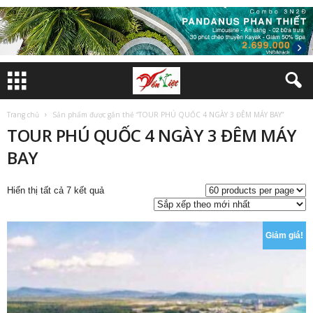
Trang chủ
Sản phẩm được gắn thẻ “TOUR PHÚ QUỐC 4 NGÀY 3 ĐÊM MÁY BAY”
TOUR PHÚ QUỐC 4 NGÀY 3 ĐÊM MÁY
BAY
Đã
Hiển thị tất cả 7 kết quả
sắp
xếp
theo
Giảm giá!
mới
nhất