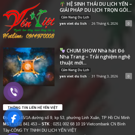
HỆ SINH THÁI DU LỊCH YẾN –
GIẢI PHÁP DU LỊCH TRỌN GÓI...
Cẩm Nang Du Lịch
yen viet du lich
-
26 Tháng 6, 2026
0
CHUM SHOW Nhà hát Đó
Nha Trang – Trải nghiệm nghệ
thuật mới...
Cẩm Nang Du Lịch
yen viet du lich
-
31 Tháng 3, 2026
0
THÔNG TIN LIÊN HỆ YẾN VIỆT
Địa chỉ:
145/1A đường số 9, kp 53, phường Linh Xuân, TP Hồ Chí Minh
MST
: 0311 841 453 –
STK
: 0251 002 68 10 19 Vietcombank CN Bình
Tây-CÔNG TY TNHH DU LỊCH YẾN VIỆT