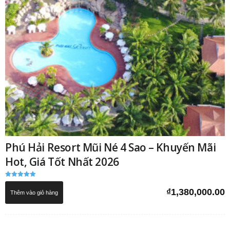
Phú Hải Resort Mũi Né 4 Sao – Khuyến Mãi
Hot, Giá Tốt Nhất 2026
Được xếp
hạng
₫
1,380,000.00
Thêm vào giỏ hàng
5.00
5 sao