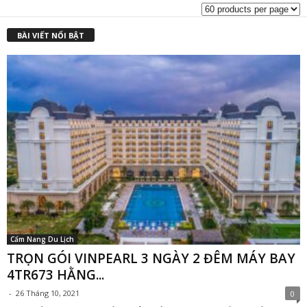
BÀI VIẾT NỔI BẬT
Cẩm Nang Du Lịch
TRỌN GÓI VINPEARL 3 NGÀY 2 ĐÊM MÁY BAY
4TR673 HẰNG...
-
26 Tháng 10, 2021
0