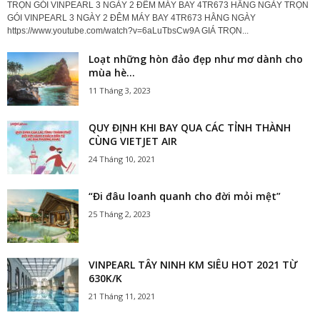
TRỌN GÓI VINPEARL 3 NGÀY 2 ĐÊM MÁY BAY 4TR673 HẰNG NGÀY TRỌN
GÓI VINPEARL 3 NGÀY 2 ĐÊM MÁY BAY 4TR673 HẰNG NGÀY
https://www.youtube.com/watch?v=6aLuTbsCw9A GIÁ TRỌN...
Loạt những hòn đảo đẹp như mơ dành cho
mùa hè...
11 Tháng 3, 2023
QUY ĐỊNH KHI BAY QUA CÁC TỈNH THÀNH
CÙNG VIETJET AIR
24 Tháng 10, 2021
“Đi đâu loanh quanh cho đời mỏi mệt”
25 Tháng 2, 2023
VINPEARL TÂY NINH KM SIÊU HOT 2021 TỪ
630K/K
21 Tháng 11, 2021