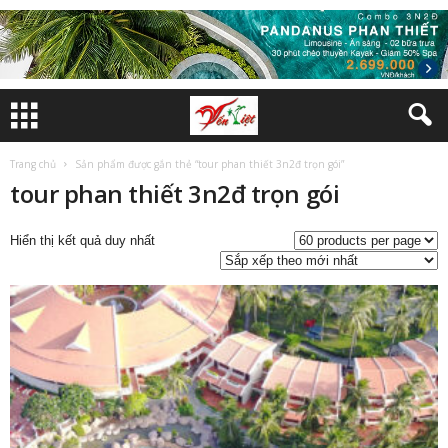
Trang chủ
Sản phẩm được gắn thẻ “tour phan thiết 3n2đ trọn gói”
tour phan thiết 3n2đ trọn gói
Hiển thị kết quả duy nhất