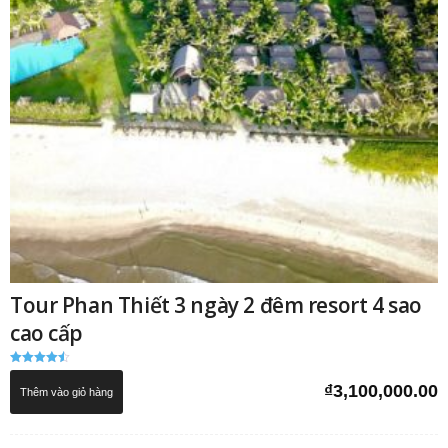
Tour Phan Thiết 3 ngày 2 đêm resort 4 sao
cao cấp
Được xếp
hạng
₫
3,100,000.00
Thêm vào giỏ hàng
4.50
5 sao