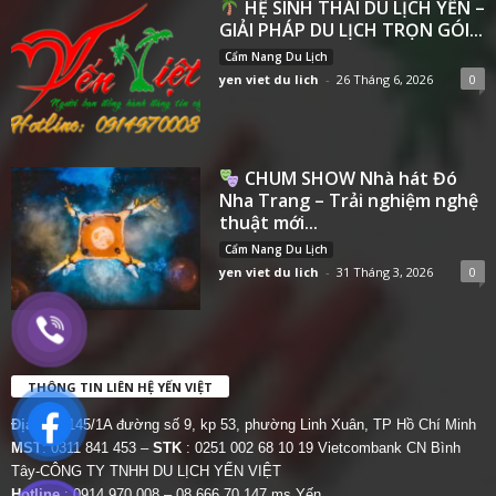
HỆ SINH THÁI DU LỊCH YẾN –
GIẢI PHÁP DU LỊCH TRỌN GÓI...
Cẩm Nang Du Lịch
yen viet du lich
-
26 Tháng 6, 2026
0
CHUM SHOW Nhà hát Đó
Nha Trang – Trải nghiệm nghệ
thuật mới...
Cẩm Nang Du Lịch
yen viet du lich
-
31 Tháng 3, 2026
0
THÔNG TIN LIÊN HỆ YẾN VIỆT
Địa chỉ:
145/1A đường số 9, kp 53, phường Linh Xuân, TP Hồ Chí Minh
MST
: 0311 841 453 –
STK
: 0251 002 68 10 19 Vietcombank CN Bình
Tây-CÔNG TY TNHH DU LỊCH YẾN VIỆT
Hotline
: 0914 970 008 – 08 666 70 147 ms Yến