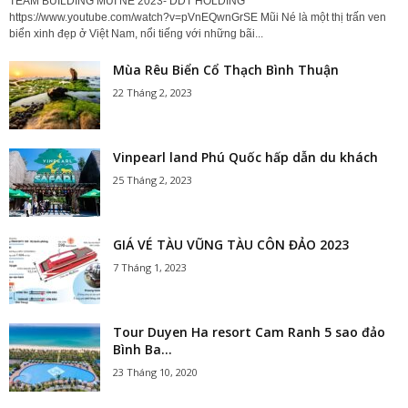
TEAM BUILDING MŨI NÉ 2023- DDT HOLDING
https://www.youtube.com/watch?v=pVnEQwnGrSE Mũi Né là một thị trấn ven
biển xinh đẹp ở Việt Nam, nổi tiếng với những bãi...
Mùa Rêu Biển Cổ Thạch Bình Thuận
22 Tháng 2, 2023
Vinpearl land Phú Quốc hấp dẫn du khách
25 Tháng 2, 2023
GIÁ VÉ TÀU VŨNG TÀU CÔN ĐẢO 2023
7 Tháng 1, 2023
Tour Duyen Ha resort Cam Ranh 5 sao đảo
Bình Ba...
23 Tháng 10, 2020