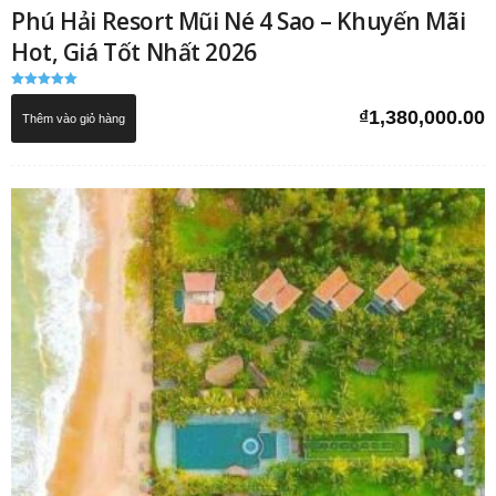
Phú Hải Resort Mũi Né 4 Sao – Khuyến Mãi
Hot, Giá Tốt Nhất 2026
Được xếp
hạng
₫
1,380,000.00
Thêm vào giỏ hàng
5.00
5 sao