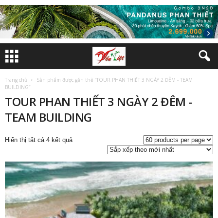
Trang chủ
Sản phẩm được gắn thẻ “TOUR PHAN THIẾT 3 NGÀY 2 ĐÊM - TEAM
BUILDING”
TOUR PHAN THIẾT 3 NGÀY 2 ĐÊM -
TEAM BUILDING
Đã
Hiển thị tất cả 4 kết quả
sắp
xếp
theo
mới
nhất