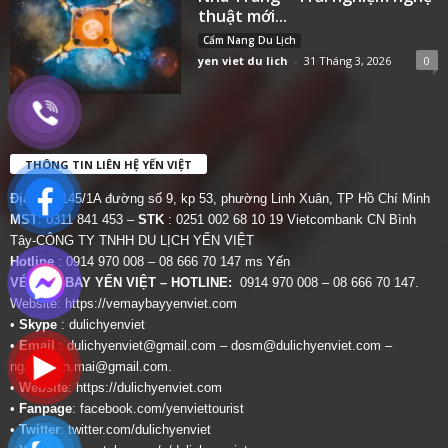
thuật mới...
Cẩm Nang Du Lịch
yen viet du lich
-
31 Tháng 3, 2026
0
THÔNG TIN LIÊN HỆ YẾN VIỆT
Địa chỉ:
145/1A đường số 9, kp 53, phường Linh Xuân, TP Hồ Chí Minh
MST
: 0311 841 453 –
STK
: 0251 002 68 10 19 Vietcombank CN Bình
Tây-CÔNG TY TNHH DU LỊCH YẾN VIỆT
Hotline
: 0914 970 008 – 08 666 70 147 ms Yến
VÉ MÁY BAY YẾN VIỆT – HOTLINE:
0914 970 008 – 08 666 70 147.
Website:
https://vemaybayyenviet.com
•
Skype
: dulichyenviet
•
Email
:
dulichyenviet@gmail.com
–
dosm@dulichyenviet.com
–
ngan.phan.mai@gmail.com
.
•
Website
:
https://dulichyenviet.com
•
Fanpage
:
facebook.com/yenviettourist
•
Twitter
:
twitter.com/dulichyenviet