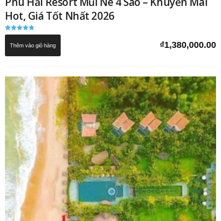
Phú Hải Resort Mũi Né 4 Sao – Khuyến Mãi
Hot, Giá Tốt Nhất 2026
Được xếp
hạng
₫
1,380,000.00
Thêm vào giỏ hàng
5.00
5 sao