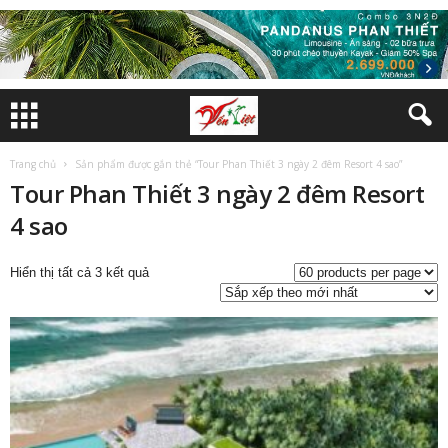
Trang chủ
Sản phẩm được gắn thẻ “Tour Phan Thiết 3 ngày 2 đêm Resort 4 sao”
Tour Phan Thiết 3 ngày 2 đêm Resort
4 sao
Đã
Hiển thị tất cả 3 kết quả
sắp
xếp
theo
mới
nhất