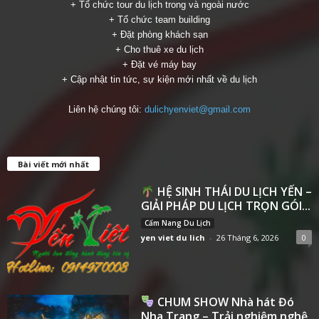
+ Tổ chức tour du lịch trong và ngoài nước
+ Tổ chức team building
+ Đặt phòng khách sạn
+ Cho thuê xe du lịch
+ Đặt vé máy bay
+ Cập nhật tin tức, sự kiện mới nhất về du lịch
Liên hệ chúng tôi:
dulichyenviet@gmail.com
Bài viết mới nhất
HỆ SINH THÁI DU LỊCH YẾN –
GIẢI PHÁP DU LỊCH TRỌN GÓI...
Cẩm Nang Du Lịch
yen viet du lich
-
26 Tháng 6, 2026
0
CHUM SHOW Nhà hát Đó
Nha Trang – Trải nghiệm nghệ