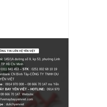
NG TIN LIÊN HỆ YẾN VIỆT
hỉ:
145/1A đường số 9, kp 53, phường Linh
 TP Hồ Chí Minh
 0311 841 453 –
STK
: 0251 002 68 10 19
combank CN Bình Tây-CÔNG TY TNHH DU
 YẾN VIỆT
ne
: 0914 970 008 – 08 666 70 147 ms Yến
ÁY BAY YẾN VIỆT – HOTLINE:
0914 970
 08 666 70 147. Website:
://vemaybayyenviet.com
pe
: dulichyenviet