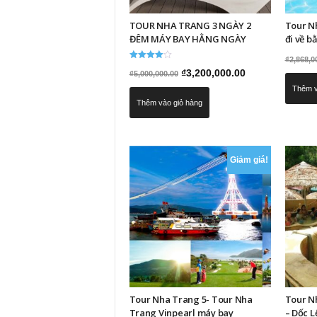
TOUR NHA TRANG 3 NGÀY 2
Tour N
ĐÊM MÁY BAY HẰNG NGÀY
đi về b
₫
2,868,0
Được xếp
Giá
Giá
₫
3,200,000.00
₫
5,000,000.00
hạng
4.00
gốc
hiện
Thêm v
5 sao
Thêm vào giỏ hàng
là:
tại
₫5,000,000.00.
là:
₫3,200,000.00.
Giảm giá!
Tour Nha Trang 5- Tour Nha
Tour N
Trang Vinpearl máy bay
– Dốc L