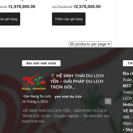
Giá
Giá
Giá
Giá
₫
1,978,000.00
₫
2,578,000.00
00.00
₫
2,778,000.00
gốc
hiện
gốc
hiện
ào giỏ hàng
Thêm vào giỏ hàng
là:
tại
là:
tại
₫2,450,000.00.
là:
₫2,778,000.00.
là:
₫1,978,000.00.
₫2,578,000.00.
Bài viết mới nhất
THÔ
Địa c
HỆ SINH THÁI DU LỊCH
Xuân,
YẾN – GIẢI PHÁP DU LỊCH
TRỌN GÓI...
MST
:
Viet
Cẩm Nang Du Lịch
yen viet du lich
-
LỊCH
0
26 Tháng 6, 2026
Hotli
HỆ SINH THÁI DU LỊCH YẾN – GIẢI PHÁP DU LỊCH
VÉ M
TRỌN GÓI Uy tín – Chuyên nghiệp – Tận tâm trên mọi
008 –
hành trình Hệ...
https
•
Sky