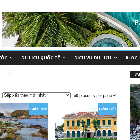
ƯỚC
DU LỊCH QUỐC TẾ
DỊCH VỤ DU LỊCH
BLOG
 trang”
BÀI
Giảm giá!
Giảm giá!