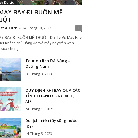
Vụ Du Lịch
 MÁY BAY ĐI BUÔN MÊ
UỘT
iet du lich
-
24 Tháng 10, 2023
0
Y BAY ĐI BUÔN MÊ THUỘT Đại Lý Vé Máy Bay
iệt Khách chủ động đặt vé máy bay trên web
 của chúng...
Tour du lịch Đà Nẵng –
Quãng Nam
16 Tháng 3, 2023
QUY ĐỊNH KHI BAY QUA CÁC
TỈNH THÀNH CÙNG VIETJET
AIR
24 Tháng 10, 2021
Du lịch miền tây sông nước
(p2)
14 Tháng 3, 2023