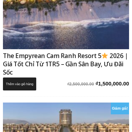
The Empyrean Cam Ranh Resort 5
2026 |
Giá Tốt Chỉ Từ 1TR5 – Gần Sân Bay, Ưu Đãi
Sốc
Giá
G
₫
1,500,000.00
₫
2,500,000.00
Thêm vào giỏ hàng
gốc
h
là:
t
₫2,500,000.00.
l
Giảm giá!
₫