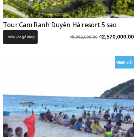
Tour Cam Ranh Duyên Hà resort 5 sao
Giá
G
₫
2,570,000.00
₫
5,902,000.00
Thêm vào giỏ hàng
gốc
h
là:
t
₫5,902,000.00.
l
Giảm giá!
₫