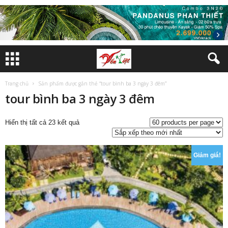
Trang chủ
Sản phẩm được gắn thẻ “tour bình ba 3 ngày 3 đêm”
tour bình ba 3 ngày 3 đêm
Đã
Hiển thị tất cả 23 kết quả
sắp
xếp
theo
Giảm giá!
mới
nhất