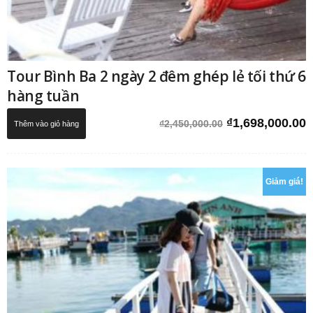
Tour Bình Ba 2 ngày 2 đêm ghép lẻ tối thứ 6
hàng tuần
Giá
G
₫
1,698,000.00
₫
2,450,000.00
Thêm vào giỏ hàng
gốc
h
là:
t
₫2,450,000.00.
l
Giảm giá!
₫