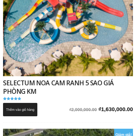
SELECTUM NOA CAM RANH 5 SAO GIÁ
PHÒNG KM
Được xếp
hạng
Giá
G
₫
1,630,000.00
₫
2,000,000.00
Thêm vào giỏ hàng
5.00
5 sao
gốc
h
là:
t
₫2,000,000.00.
l
Giảm giá!