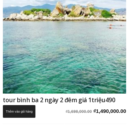
tour bình ba 2 ngày 2 đêm giá 1triệu490
Giá
G
₫
1,490,000.00
₫
1,698,000.00
Thêm vào giỏ hàng
gốc
h
là:
t