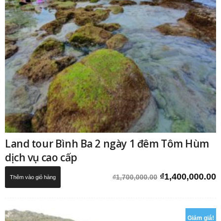
Land tour Bình Ba 2 ngày 1 đêm Tôm Hùm
dịch vụ cao cấp
Giá
G
₫
1,400,000.00
₫
1,700,000.00
Thêm vào giỏ hàng
gốc
h
là:
t
₫1,700,000.00.
l
Giảm giá!