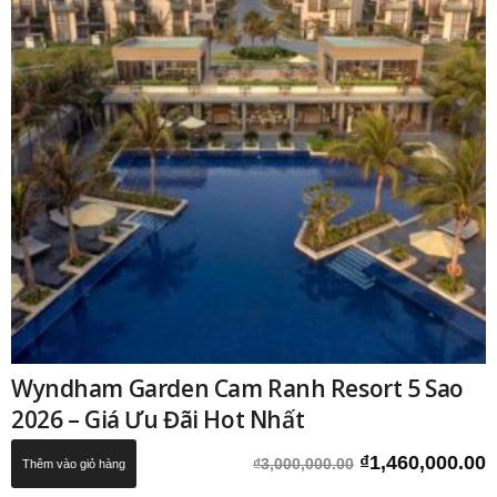
Wyndham Garden Cam Ranh Resort 5 Sao
2026 – Giá Ưu Đãi Hot Nhất
Giá
G
₫
1,460,000.00
₫
3,000,000.00
Thêm vào giỏ hàng
gốc
h