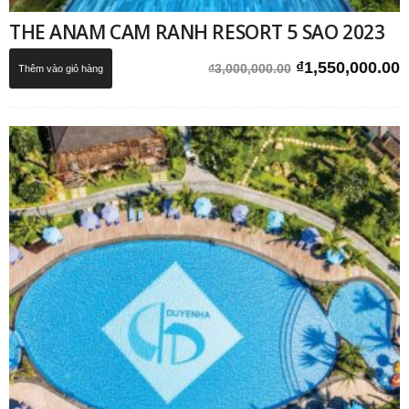
THE ANAM CAM RANH RESORT 5 SAO 2023
Giá
G
₫
1,550,000.00
₫
3,000,000.00
Thêm vào giỏ hàng
gốc
h
là:
t
₫3,000,000.00.
l
₫