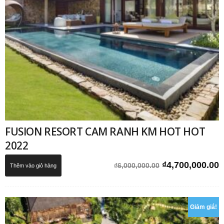
FUSION RESORT CAM RANH KM HOT HOT
2022
Giá
G
₫
4,700,000.00
₫
6,000,000.00
Thêm vào giỏ hàng
gốc
h
là:
t
₫6,000,000.00.
l
Giảm giá!
₫