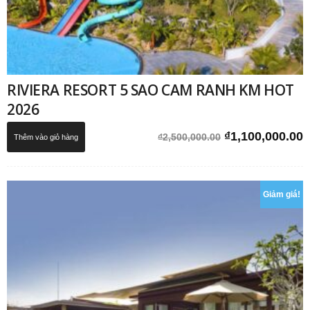
RIVIERA RESORT 5 SAO CAM RANH KM HOT
2026
Giá
G
₫
1,100,000.00
₫
2,500,000.00
Thêm vào giỏ hàng
gốc
h
là:
t
₫2,500,000.00.
l
Giảm giá!
₫