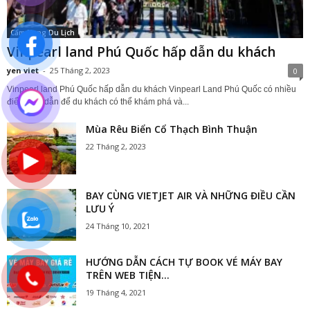
Cẩm Nang Du Lịch
Vinpearl land Phú Quốc hấp dẫn du khách
yen viet
-
25 Tháng 2, 2023
0
Vinpearl land Phú Quốc hấp dẫn du khách Vinpearl Land Phú Quốc có nhiều
điểm hấp dẫn để du khách có thể khám phá và...
Mùa Rêu Biển Cổ Thạch Bình Thuận
22 Tháng 2, 2023
BAY CÙNG VIETJET AIR VÀ NHỮNG ĐIỀU CẦN
LƯU Ý
24 Tháng 10, 2021
HƯỚNG DẪN CÁCH TỰ BOOK VÉ MÁY BAY
TRÊN WEB TIỆN...
19 Tháng 4, 2021