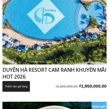
DUYÊN HÀ RESORT CAM RANH KHUYẾN MÃI
HOT 2026
Giá
G
₫
1,950,000.00
₫
2,500,000.00
Thêm vào giỏ hàng
gốc
h
là:
t
₫2,500,000.00.
l
Giảm giá!