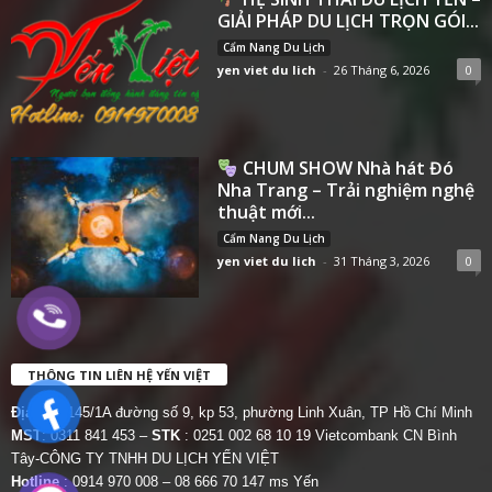
GIẢI PHÁP DU LỊCH TRỌN GÓI...
Cẩm Nang Du Lịch
yen viet du lich
-
26 Tháng 6, 2026
0
CHUM SHOW Nhà hát Đó
Nha Trang – Trải nghiệm nghệ
thuật mới...
Cẩm Nang Du Lịch
yen viet du lich
-
31 Tháng 3, 2026
0
THÔNG TIN LIÊN HỆ YẾN VIỆT
Địa chỉ:
145/1A đường số 9, kp 53, phường Linh Xuân, TP Hồ Chí Minh
MST
: 0311 841 453 –
STK
: 0251 002 68 10 19 Vietcombank CN Bình
Tây-CÔNG TY TNHH DU LỊCH YẾN VIỆT
Hotline
: 0914 970 008 – 08 666 70 147 ms Yến