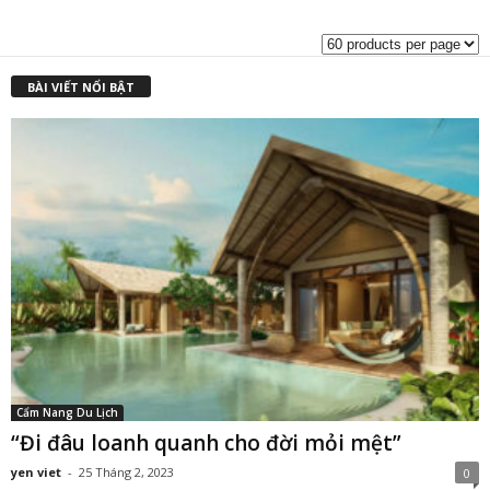
là:
t
₫4,500,000.00.
l
₫
BÀI VIẾT NỔI BẬT
Cẩm Nang Du Lịch
“Đi đâu loanh quanh cho đời mỏi mệt”
yen viet
-
25 Tháng 2, 2023
0