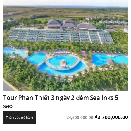
Tour Phan Thiết 3 ngày 2 đêm Sealinks 5
sao
Giá
G
₫
3,700,000.00
₫
4,500,000.00
Thêm vào giỏ hàng
gốc
h