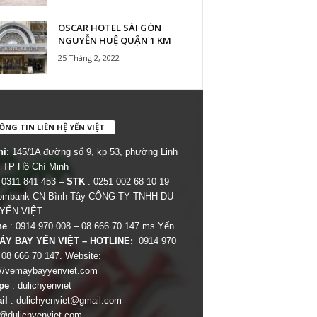
OSCAR HOTEL SÀI GÒN
NGUYỄN HUỆ QUẬN 1 KM
25 Tháng 2, 2022
NG TIN LIÊN HỆ YẾN VIỆT
hỉ:
145/1A đường số 9, kp 53, phường Linh
 TP Hồ Chí Minh
 0311 841 453 –
STK
: 0251 002 68 10 19
combank CN Bình Tây-CÔNG TY TNHH DU
 YẾN VIỆT
ne
: 0914 970 008 – 08 666 70 147 ms Yến
ÁY BAY YẾN VIỆT – HOTLINE:
0914 970
 08 666 70 147. Website:
://vemaybayyenviet.com
pe
: dulichyenviet
il
:
dulichyenviet@gmail.com
–
dulichyenviet.com
–