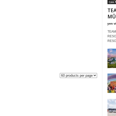
Cẩm 
TE
MŨI
yen v
TEAM
RESOR
RESORT