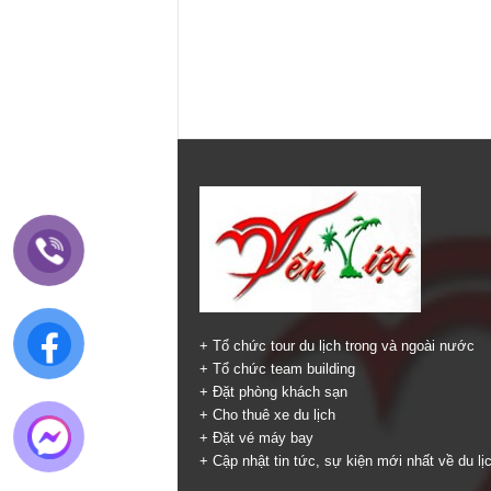
+ Tổ chức tour du lịch trong và ngoài nước
+ Tổ chức team building
+ Đặt phòng khách sạn
+ Cho thuê xe du lịch
+ Đặt vé máy bay
+ Cập nhật tin tức, sự kiện mới nhất về du lị