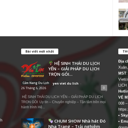
Bài viết mới nhất
THÔ
Địa c
HỆ SINH THÁI DU LỊCH
Xuân,
YẾN – GIẢI PHÁP DU LỊCH
TRỌN GÓI...
MST
:
Viet
Cẩm Nang Du Lịch
yen viet du lich
-
LỊCH
0
26 Tháng 6, 2026
Hotli
HỆ SINH THÁI DU LỊCH YẾN – GIẢI PHÁP DU LỊCH
VÉ M
TRỌN GÓI Uy tín – Chuyên nghiệp – Tận tâm trên mọi
008 –
hành trình Hệ...
https
•
Sky
ch
CHUM SHOW Nhà hát Đó
•
Ema
Nha Trang – Trải nghiệm
dosm@