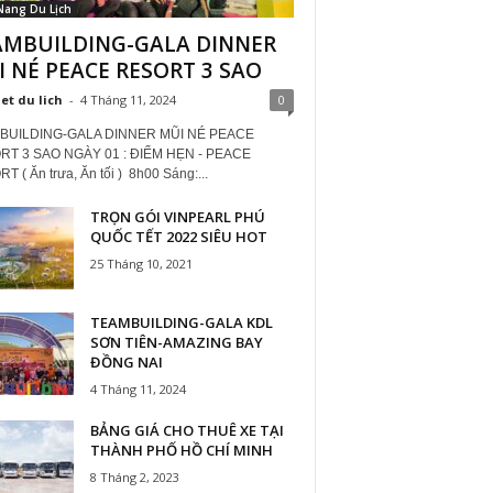
Nang Du Lịch
AMBUILDING-GALA DINNER
 NÉ PEACE RESORT 3 SAO
iet du lich
-
4 Tháng 11, 2024
0
BUILDING-GALA DINNER MŨI NÉ PEACE
T 3 SAO NGÀY 01 : ĐIỂM HẸN - PEACE
 ( Ăn trưa, Ăn tối ) 8h00 Sáng:...
TRỌN GÓI VINPEARL PHÚ
QUỐC TẾT 2022 SIÊU HOT
25 Tháng 10, 2021
TEAMBUILDING-GALA KDL
SƠN TIÊN-AMAZING BAY
ĐỒNG NAI
4 Tháng 11, 2024
BẢNG GIÁ CHO THUÊ XE TẠI
THÀNH PHỐ HỒ CHÍ MINH
8 Tháng 2, 2023