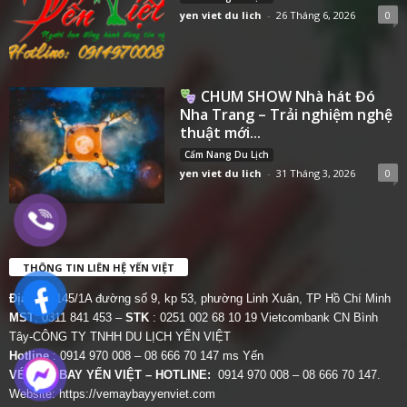
yen viet du lich
-
26 Tháng 6, 2026
0
CHUM SHOW Nhà hát Đó
Nha Trang – Trải nghiệm nghệ
thuật mới...
Cẩm Nang Du Lịch
yen viet du lich
-
31 Tháng 3, 2026
0
THÔNG TIN LIÊN HỆ YẾN VIỆT
Địa chỉ:
145/1A đường số 9, kp 53, phường Linh Xuân, TP Hồ Chí Minh
MST
: 0311 841 453 –
STK
: 0251 002 68 10 19 Vietcombank CN Bình
Tây-CÔNG TY TNHH DU LỊCH YẾN VIỆT
Hotline
: 0914 970 008 – 08 666 70 147 ms Yến
VÉ MÁY BAY YẾN VIỆT – HOTLINE:
0914 970 008 – 08 666 70 147.
Website:
https://vemaybayyenviet.com