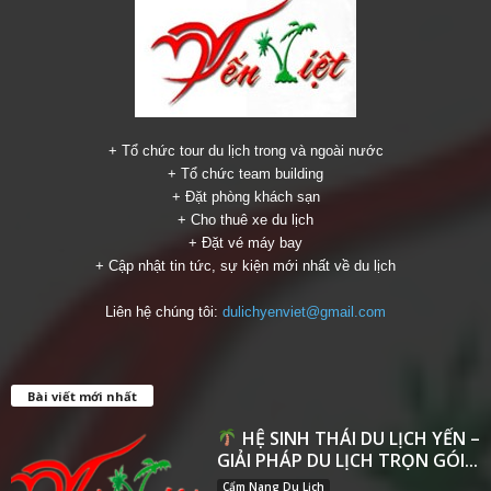
+ Tổ chức tour du lịch trong và ngoài nước
+ Tổ chức team building
+ Đặt phòng khách sạn
+ Cho thuê xe du lịch
+ Đặt vé máy bay
+ Cập nhật tin tức, sự kiện mới nhất về du lịch
Liên hệ chúng tôi:
dulichyenviet@gmail.com
Bài viết mới nhất
HỆ SINH THÁI DU LỊCH YẾN –
GIẢI PHÁP DU LỊCH TRỌN GÓI...
Cẩm Nang Du Lịch