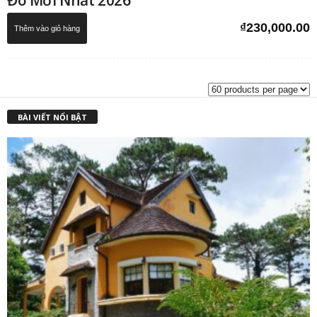
Đó Mới Nhất 2026
₫
230,000.00
Thêm vào giỏ hàng
BÀI VIẾT NỔI BẬT