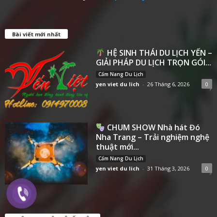
Bài viết mới nhất
HỆ SINH THÁI DU LỊCH YẾN –
GIẢI PHÁP DU LỊCH TRỌN GÓI...
Cẩm Nang Du Lịch
yen viet du lich
-
26 Tháng 6, 2026
0
CHUM SHOW Nhà hát Đó
Nha Trang – Trải nghiệm nghệ
thuật mới...
Cẩm Nang Du Lịch
yen viet du lich
-
31 Tháng 3, 2026
0