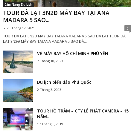
Cẩm Nang Du Lịch
TOUR ĐÀ LẠT 3N2Đ MÁY BAY TẠI ANA
MADARA 5 SAO...
-
23 Tháng 12, 2021
0
TOUR ĐÀ LẠT 3N2Đ MÁY BAY TẠI ANA MADARA 5 SAO ĐÀ LẠT TOUR ĐÀ
LẠT 3N2Đ MÁY BAY TẠI ANA MADARA 5 SAO ĐÀ...
VÉ MÁY BAY HỒ CHÍ MINH PHÚ YÊN
7 Tháng 10, 2023
Du lịch biển đảo Phú Quốc
2 Tháng 3, 2023
TOUR HỒ TRÀM – CTY LÊ PHÁT CAMERA – 15
NĂM...
17 Tháng 5, 2019