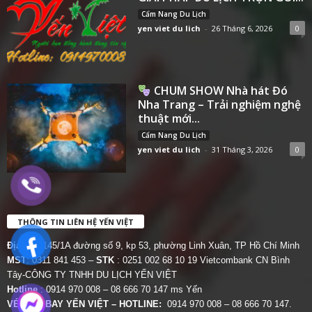
Cẩm Nang Du Lịch
yen viet du lich
-
26 Tháng 6, 2026
0
CHUM SHOW Nhà hát Đó
Nha Trang – Trải nghiệm nghệ
thuật mới...
Cẩm Nang Du Lịch
yen viet du lich
-
31 Tháng 3, 2026
0
THÔNG TIN LIÊN HỆ YẾN VIỆT
Địa chỉ:
145/1A đường số 9, kp 53, phường Linh Xuân, TP Hồ Chí Minh
MST
: 0311 841 453 –
STK
: 0251 002 68 10 19 Vietcombank CN Bình
Tây-CÔNG TY TNHH DU LỊCH YẾN VIỆT
Hotline
: 0914 970 008 – 08 666 70 147 ms Yến
VÉ MÁY BAY YẾN VIỆT – HOTLINE:
0914 970 008 – 08 666 70 147.