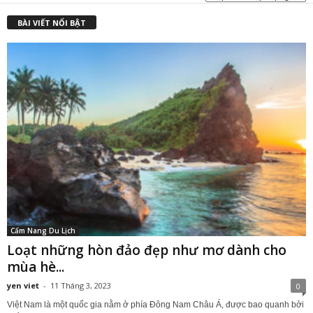
₫
BÀI VIẾT NỔI BẬT
Cẩm Nang Du Lịch
Loạt những hòn đảo đẹp như mơ dành cho
mùa hè...
yen viet
-
11 Tháng 3, 2023
0
Việt Nam là một quốc gia nằm ở phía Đông Nam Châu Á, được bao quanh bởi