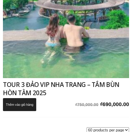
TOUR 3 ĐẢO VIP NHA TRANG – TẮM BÙN
HÒN TẰM 2025
Giá
G
₫
690,000.00
₫
750,000.00
Thêm vào giỏ hàng
gốc
h
là:
t
₫750,000.00.
l