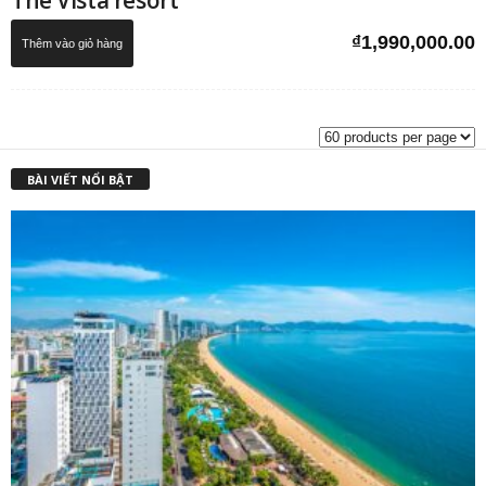
The Vista resort
₫
1,990,000.00
Thêm vào giỏ hàng
BÀI VIẾT NỔI BẬT