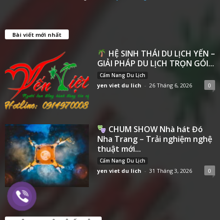
Bài viết mới nhất
HỆ SINH THÁI DU LỊCH YẾN –
GIẢI PHÁP DU LỊCH TRỌN GÓI...
Cẩm Nang Du Lịch
yen viet du lich
-
26 Tháng 6, 2026
0
CHUM SHOW Nhà hát Đó
Nha Trang – Trải nghiệm nghệ
thuật mới...
Cẩm Nang Du Lịch
yen viet du lich
-
31 Tháng 3, 2026
0