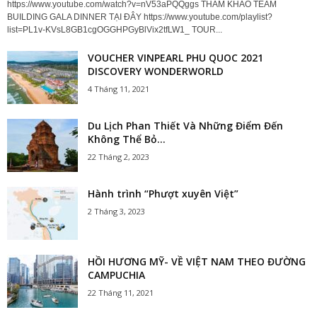
https://www.youtube.com/watch?v=nV53aPQQggs THĂM KHẢO TEAM
BUILDING GALA DINNER TẠI ĐÂY https://www.youtube.com/playlist?
list=PL1v-KVsL8GB1cgOGGHPGyBlVix2tfLW1_ TOUR...
VOUCHER VINPEARL PHU QUOC 2021
DISCOVERY WONDERWORLD
4 Tháng 11, 2021
Du Lịch Phan Thiết Và Những Điểm Đến
Không Thể Bỏ...
22 Tháng 2, 2023
Hành trình “Phượt xuyên Việt”
2 Tháng 3, 2023
HỒI HƯƠNG MỸ- VỀ VIỆT NAM THEO ĐƯỜNG
CAMPUCHIA
22 Tháng 11, 2021