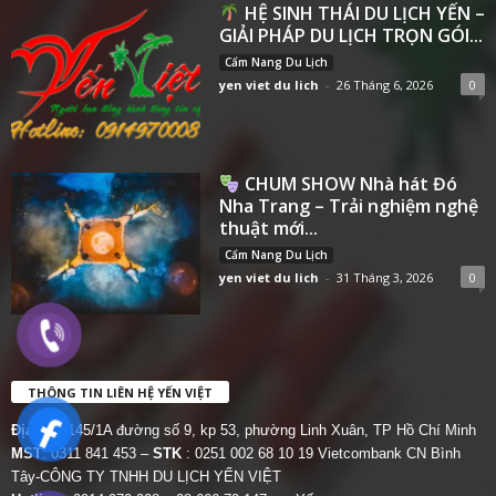
HỆ SINH THÁI DU LỊCH YẾN –
GIẢI PHÁP DU LỊCH TRỌN GÓI...
Cẩm Nang Du Lịch
yen viet du lich
-
26 Tháng 6, 2026
0
CHUM SHOW Nhà hát Đó
Nha Trang – Trải nghiệm nghệ
thuật mới...
Cẩm Nang Du Lịch
yen viet du lich
-
31 Tháng 3, 2026
0
THÔNG TIN LIÊN HỆ YẾN VIỆT
Địa chỉ:
145/1A đường số 9, kp 53, phường Linh Xuân, TP Hồ Chí Minh
MST
: 0311 841 453 –
STK
: 0251 002 68 10 19 Vietcombank CN Bình
Tây-CÔNG TY TNHH DU LỊCH YẾN VIỆT