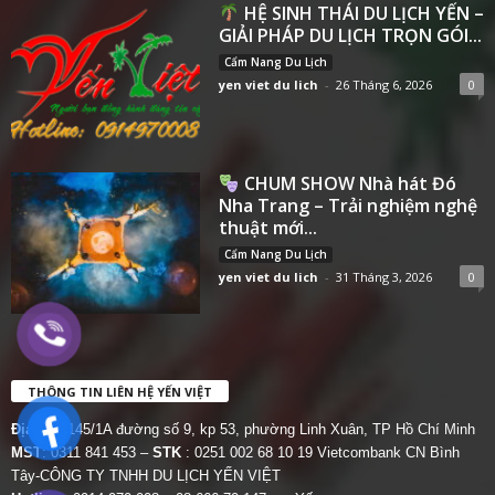
HỆ SINH THÁI DU LỊCH YẾN –
GIẢI PHÁP DU LỊCH TRỌN GÓI...
Cẩm Nang Du Lịch
yen viet du lich
-
26 Tháng 6, 2026
0
CHUM SHOW Nhà hát Đó
Nha Trang – Trải nghiệm nghệ
thuật mới...
Cẩm Nang Du Lịch
yen viet du lich
-
31 Tháng 3, 2026
0
THÔNG TIN LIÊN HỆ YẾN VIỆT
Địa chỉ:
145/1A đường số 9, kp 53, phường Linh Xuân, TP Hồ Chí Minh
MST
: 0311 841 453 –
STK
: 0251 002 68 10 19 Vietcombank CN Bình
Tây-CÔNG TY TNHH DU LỊCH YẾN VIỆT