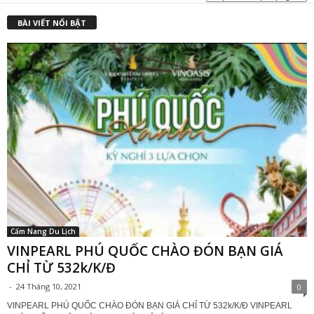
BÀI VIẾT NỔI BẬT
Cẩm Nang Du Lịch
VINPEARL PHÚ QUỐC CHÀO ĐÓN BẠN GIÁ
CHỈ TỪ 532k/K/Đ
-
24 Tháng 10, 2021
0
VINPEARL PHÚ QUỐC CHÀO ĐÓN BẠN GIÁ CHỈ TỪ 532k/K/Đ VINPEARL