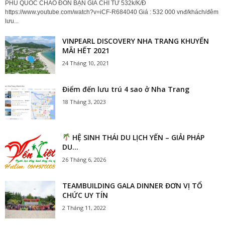
PHÚ QUỐC CHÀO ĐÓN BẠN GIÁ CHỈ TỪ 532k/K/Đ
https://www.youtube.com/watch?v=iCF-R684040 Giá : 532 000 vnđ/khách/đêm
lưu...
VINPEARL DISCOVERY NHA TRANG KHUYẾN
MÃI HẾT 2021
24 Tháng 10, 2021
Điểm đến lưu trú 4 sao ở Nha Trang
18 Tháng 3, 2023
HỆ SINH THÁI DU LỊCH YẾN – GIẢI PHÁP
DU...
26 Tháng 6, 2026
TEAMBUILDING GALA DINNER ĐƠN VỊ TỔ
CHỨC UY TÍN
2 Tháng 11, 2022