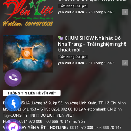
Cẩm Nang Du Lịch
yen viet du lich
-
26 Tháng 6, 2026
0
CHUM SHOW Nhà hát Đó
Nha Trang – Trải nghiệm nghệ
thuật mới...
Cẩm Nang Du Lịch
yen viet du lich
-
31 Tháng 3, 2026
0
THÔNG TIN LIÊN HỆ YẾN VIỆT
Địa chỉ:
145/1A đường số 9, kp 53, phường Linh Xuân, TP Hồ Chí Minh
MST
: 0311 841 453 –
STK
: 0251 002 68 10 19 Vietcombank CN Bình
Tây-CÔNG TY TNHH DU LỊCH YẾN VIỆT
Hotline
: 0914 970 008 – 08 666 70 147 ms Yến
VÉ MÁY BAY YẾN VIỆT – HOTLINE:
0914 970 008 – 08 666 70 147.