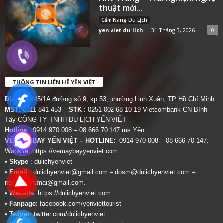
thuật mới...
Cẩm Nang Du Lịch
yen viet du lich
-
31 Tháng 3, 2026
0
THÔNG TIN LIÊN HỆ YẾN VIỆT
Địa chỉ:
145/1A đường số 9, kp 53, phường Linh Xuân, TP Hồ Chí Minh
MST
: 0311 841 453 –
STK
: 0251 002 68 10 19 Vietcombank CN Bình
Tây-CÔNG TY TNHH DU LỊCH YẾN VIỆT
Hotline
: 0914 970 008 – 08 666 70 147 ms Yến
VÉ MÁY BAY YẾN VIỆT – HOTLINE:
0914 970 008 – 08 666 70 147.
Website:
https://vemaybayyenviet.com
•
Skype
: dulichyenviet
•
Email
:
dulichyenviet@gmail.com
–
dosm@dulichyenviet.com
–
ngan.phan.mai@gmail.com
.
•
Website
:
https://dulichyenviet.com
•
Fanpage
:
facebook.com/yenviettourist
•
Twitter
:
twitter.com/dulichyenviet