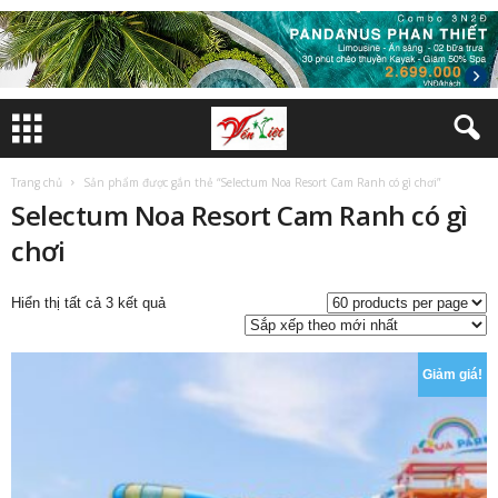
Trang chủ
Sản phẩm được gắn thẻ “Selectum Noa Resort Cam Ranh có gì chơi”
Selectum Noa Resort Cam Ranh có gì
chơi
Đã
Hiển thị tất cả 3 kết quả
sắp
xếp
theo
Giảm giá!
mới
nhất