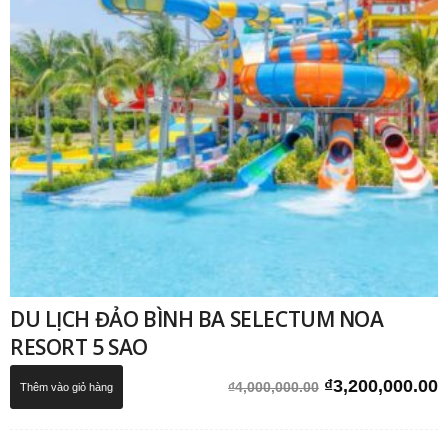
DU LỊCH ĐẢO BÌNH BA SELECTUM NOA
RESORT 5 SAO
Giá
G
₫
3,200,000.00
₫
4,000,000.00
Thêm vào giỏ hàng
gốc
h
là:
t