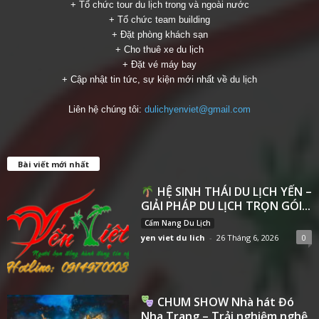
+ Tổ chức tour du lịch trong và ngoài nước
+ Tổ chức team building
+ Đặt phòng khách sạn
+ Cho thuê xe du lịch
+ Đặt vé máy bay
+ Cập nhật tin tức, sự kiện mới nhất về du lịch
Liên hệ chúng tôi:
dulichyenviet@gmail.com
Bài viết mới nhất
HỆ SINH THÁI DU LỊCH YẾN –
GIẢI PHÁP DU LỊCH TRỌN GÓI...
Cẩm Nang Du Lịch
yen viet du lich
-
26 Tháng 6, 2026
0
CHUM SHOW Nhà hát Đó
Nha Trang – Trải nghiệm nghệ