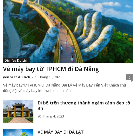
Dịch Vụ Du Lịch
Vé máy bay từ TPHCM đi Đà Nẵng
yen viet du lich
-
5 Tháng 10, 2023
0
Vé máy bay từ TPHCM đi Đà Nẵng Đại Lý Vé Máy Bay Yến Việt Khách chủ
động đặt vé máy bay trên web online của...
Đi bộ trên thượng thành ngắm cảnh đẹp cố
đô
20 Tháng 4, 2023
VÉ MÁY BAY ĐI ĐÀ LẠT