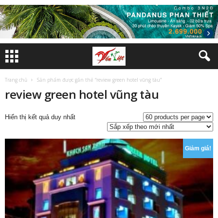
Trang chủ
Sản phẩm được gắn thẻ “review green hotel vũng tàu”
review green hotel vũng tàu
Hiển thị kết quả duy nhất
Giảm giá!