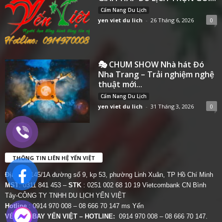
Cẩm Nang Du Lịch
yen viet du lich
-
26 Tháng 6, 2026
0
🎭 CHUM SHOW Nhà hát Đó
Nha Trang – Trải nghiệm nghệ
thuật mới...
Cẩm Nang Du Lịch
yen viet du lich
-
31 Tháng 3, 2026
0
THÔNG TIN LIÊN HỆ YẾN VIỆT
Địa chỉ:
145/1A đường số 9, kp 53, phường Linh Xuân, TP Hồ Chí Minh
MST
: 0311 841 453 –
STK
: 0251 002 68 10 19 Vietcombank CN Bình
Tây-CÔNG TY TNHH DU LỊCH YẾN VIỆT
Hotline
: 0914 970 008 – 08 666 70 147 ms Yến
VÉ MÁY BAY YẾN VIỆT – HOTLINE:
0914 970 008 – 08 666 70 147.