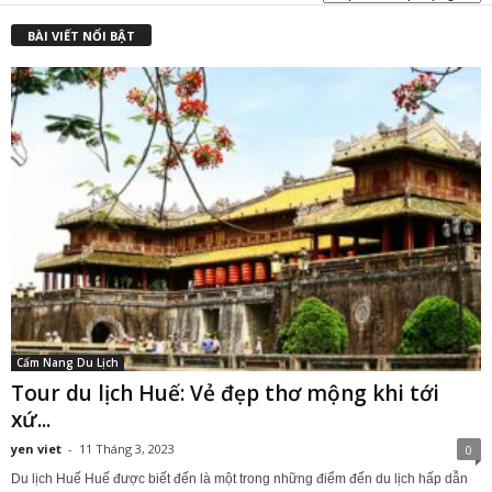
₫
BÀI VIẾT NỔI BẬT
Cẩm Nang Du Lịch
Tour du lịch Huế: Vẻ đẹp thơ mộng khi tới
xứ...
yen viet
-
11 Tháng 3, 2023
0
Du lịch Huế Huế được biết đến là một trong những điểm đến du lịch hấp dẫn