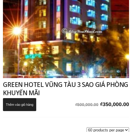
GREEN HOTEL VŨNG TÀU 3 SAO GIÁ PHÒNG
KHUYẾN MÃI
Giá
G
₫
350,000.00
₫
500,000.00
Thêm vào giỏ hàng
gốc
h
là:
t
₫500,000.00.
l