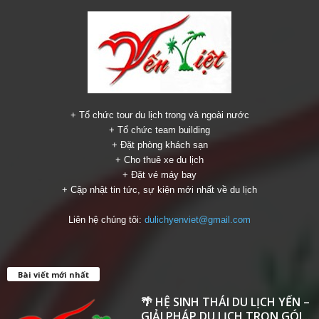
+ Tổ chức tour du lịch trong và ngoài nước
+ Tổ chức team building
+ Đặt phòng khách sạn
+ Cho thuê xe du lịch
+ Đặt vé máy bay
+ Cập nhật tin tức, sự kiện mới nhất về du lịch
Liên hệ chúng tôi:
dulichyenviet@gmail.com
Bài viết mới nhất
🌴 HỆ SINH THÁI DU LỊCH YẾN –
GIẢI PHÁP DU LỊCH TRỌN GÓI...