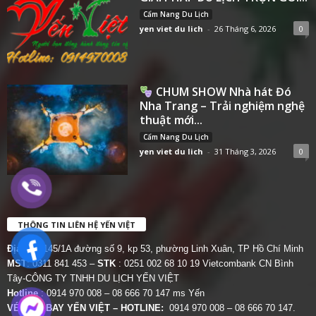
Cẩm Nang Du Lịch
yen viet du lich
-
26 Tháng 6, 2026
0
CHUM SHOW Nhà hát Đó
Nha Trang – Trải nghiệm nghệ
thuật mới...
Cẩm Nang Du Lịch
yen viet du lich
-
31 Tháng 3, 2026
0
THÔNG TIN LIÊN HỆ YẾN VIỆT
Địa chỉ:
145/1A đường số 9, kp 53, phường Linh Xuân, TP Hồ Chí Minh
MST
: 0311 841 453 –
STK
: 0251 002 68 10 19 Vietcombank CN Bình
Tây-CÔNG TY TNHH DU LỊCH YẾN VIỆT
Hotline
: 0914 970 008 – 08 666 70 147 ms Yến
VÉ MÁY BAY YẾN VIỆT – HOTLINE:
0914 970 008 – 08 666 70 147.