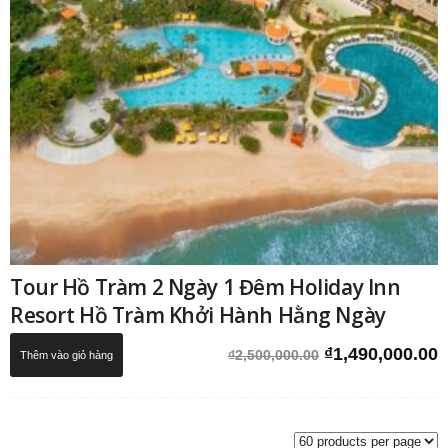
Tour Hồ Tràm 2 Ngày 1 Đêm Holiday Inn
Resort Hồ Tràm Khởi Hành Hằng Ngày
Giá
G
₫
1,490,000.00
₫
2,500,000.00
Thêm vào giỏ hàng
gốc
h
là:
t
₫2,500,000.00.
l