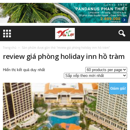
Trang chủ
Sản phẩm được gắn thẻ “review giá phòng holiday inn hồ tràm”
review giá phòng holiday inn hồ tràm
Hiển thị kết quả duy nhất
Giảm giá!