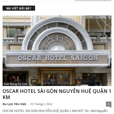
₫
BÀI VIẾT NỔI BẬT
Cẩm Nang Du Lịch
OSCAR HOTEL SÀI GÒN NGUYỄN HUỆ QUẬN 1
KM
Du Lịch Yến Việt
-
25 Tháng 2, 2022
0
OSCAR HOTEL SÀI GÒN NGUYỄN HUỆ QUẬN 1 KM HOT Đc: 68A Nguyễn