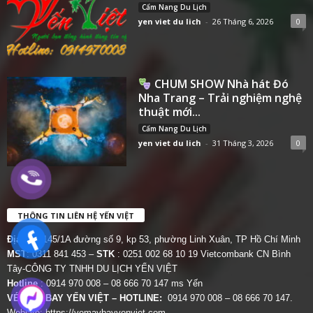
Cẩm Nang Du Lịch
yen viet du lich
-
26 Tháng 6, 2026
0
CHUM SHOW Nhà hát Đó
Nha Trang – Trải nghiệm nghệ
thuật mới...
Cẩm Nang Du Lịch
yen viet du lich
-
31 Tháng 3, 2026
0
THÔNG TIN LIÊN HỆ YẾN VIỆT
Địa chỉ:
145/1A đường số 9, kp 53, phường Linh Xuân, TP Hồ Chí Minh
MST
: 0311 841 453 –
STK
: 0251 002 68 10 19 Vietcombank CN Bình
Tây-CÔNG TY TNHH DU LỊCH YẾN VIỆT
Hotline
: 0914 970 008 – 08 666 70 147 ms Yến
VÉ MÁY BAY YẾN VIỆT – HOTLINE:
0914 970 008 – 08 666 70 147.
Website:
https://vemaybayyenviet.com