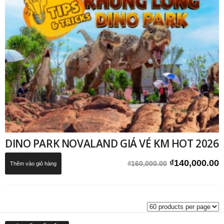
DINO PARK NOVALAND GIÁ VÉ KM HOT 2026
Giá
G
₫
140,000.00
₫
160,000.00
Thêm vào giỏ hàng
gốc
h
là:
t
₫160,000.00.
l
₫