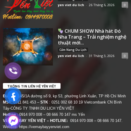
yen viet du lich
-
26 Tháng 6, 2026
0
CHUM SHOW Nhà hát Đó
Nha Trang – Trải nghiệm nghệ
thuật mới...
Cẩm Nang Du Lịch
yen viet du lich
-
31 Tháng 3, 2026
0
THÔNG TIN LIÊN HỆ YẾN VIỆT
Địa chỉ:
145/1A đường số 9, kp 53, phường Linh Xuân, TP Hồ Chí Minh
MST
: 0311 841 453 –
STK
: 0251 002 68 10 19 Vietcombank CN Bình
Tây-CÔNG TY TNHH DU LỊCH YẾN VIỆT
Hotline
: 0914 970 008 – 08 666 70 147 ms Yến
VÉ MÁY BAY YẾN VIỆT – HOTLINE:
0914 970 008 – 08 666 70 147.
Website:
https://vemaybayyenviet.com