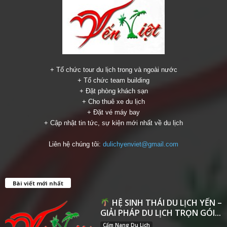
+ Tổ chức tour du lịch trong và ngoài nước
+ Tổ chức team building
+ Đặt phòng khách sạn
+ Cho thuê xe du lịch
+ Đặt vé máy bay
+ Cập nhật tin tức, sự kiện mới nhất về du lịch
Liên hệ chúng tôi:
dulichyenviet@gmail.com
Bài viết mới nhất
HỆ SINH THÁI DU LỊCH YẾN –
GIẢI PHÁP DU LỊCH TRỌN GÓI...
Cẩm Nang Du Lịch