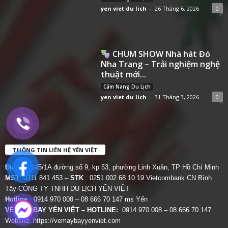
yen viet du lich
-
26 Tháng 6, 2026
0
CHUM SHOW Nhà hát Đó
Nha Trang – Trải nghiệm nghệ
thuật mới...
Cẩm Nang Du Lịch
yen viet du lich
-
31 Tháng 3, 2026
0
THÔNG TIN LIÊN HỆ YẾN VIỆT
Địa chỉ:
145/1A đường số 9, kp 53, phường Linh Xuân, TP Hồ Chí Minh
MST
: 0311 841 453 –
STK
: 0251 002 68 10 19 Vietcombank CN Bình
Tây-CÔNG TY TNHH DU LỊCH YẾN VIỆT
Hotline
: 0914 970 008 – 08 666 70 147 ms Yến
VÉ MÁY BAY YẾN VIỆT – HOTLINE:
0914 970 008 – 08 666 70 147.
Website:
https://vemaybayyenviet.com