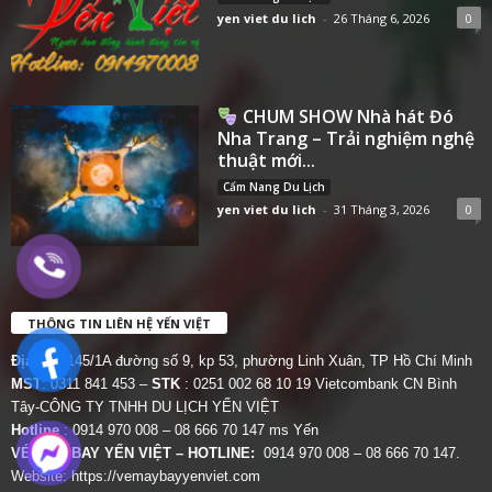
yen viet du lich
-
26 Tháng 6, 2026
0
CHUM SHOW Nhà hát Đó
Nha Trang – Trải nghiệm nghệ
thuật mới...
Cẩm Nang Du Lịch
yen viet du lich
-
31 Tháng 3, 2026
0
THÔNG TIN LIÊN HỆ YẾN VIỆT
Địa chỉ:
145/1A đường số 9, kp 53, phường Linh Xuân, TP Hồ Chí Minh
MST
: 0311 841 453 –
STK
: 0251 002 68 10 19 Vietcombank CN Bình
Tây-CÔNG TY TNHH DU LỊCH YẾN VIỆT
Hotline
: 0914 970 008 – 08 666 70 147 ms Yến
VÉ MÁY BAY YẾN VIỆT – HOTLINE:
0914 970 008 – 08 666 70 147.
Website:
https://vemaybayyenviet.com