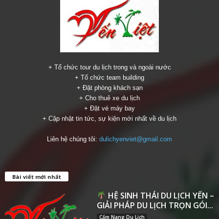
+ Tổ chức tour du lịch trong và ngoài nước
+ Tổ chức team building
+ Đặt phòng khách sạn
+ Cho thuê xe du lịch
+ Đặt vé máy bay
+ Cập nhật tin tức, sự kiện mới nhất về du lịch
Liên hệ chúng tôi:
dulichyenviet@gmail.com
Bài viết mới nhất
HỆ SINH THÁI DU LỊCH YẾN –
GIẢI PHÁP DU LỊCH TRỌN GÓI...
Cẩm Nang Du Lịch